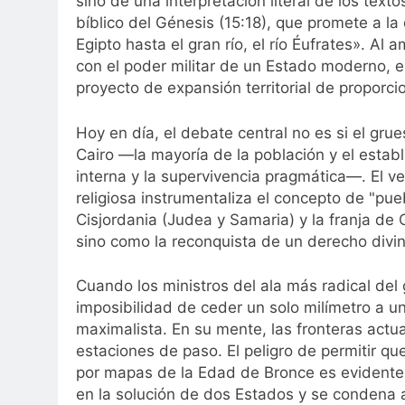
sino de una interpretación literal de los tex
bíblico del Génesis (15:18), que promete a l
Egipto hasta el gran río, el río Éufrates». Al 
con el poder militar de un Estado moderno, 
proyecto de expansión territorial de proporcio
Hoy en día, el debate central no es si el gru
Cairo —la mayoría de la población y el estab
interna y la supervivencia pragmática—. El ve
religiosa instrumentaliza el concepto de "pueb
Cisjordania (Judea y Samaria) y la franja de
sino como la reconquista de un derecho divin
Cuando los ministros del ala más radical del
imposibilidad de ceder un solo milímetro a u
maximalista. En su mente, las fronteras actua
estaciones de paso. El peligro de permitir que
por mapas de la Edad de Bronce es evidente
en la solución de dos Estados y se condena a