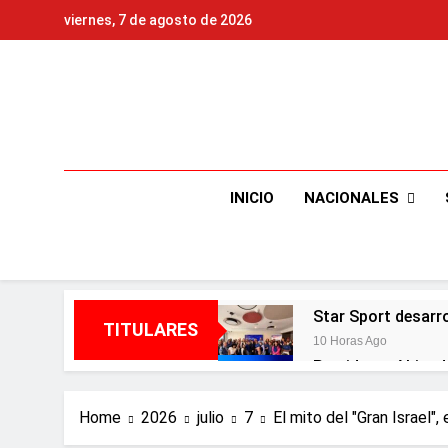
Skip
viernes, 7 de agosto de 2026
to
content
NACIONALES
INICIO
Star Sport desarr
TITULARES
10 Horas Ago
Presidente Abinad
10 Horas Ago
Irán condiciona r
Home
2026
julio
7
El mito del "Gran Israel",
10 Horas Ago