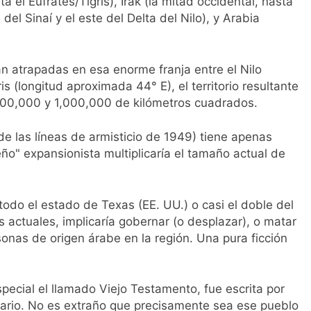
a el Éufrates/Tigris), Irak (la mitad occidental, hasta
 del Sinaí y el este del Delta del Nilo), y Arabia
 atrapadas en esa enorme franja entre el Nilo
is (longitud aproximada 44° E), el territorio resultante
800,000 y 1,000,000 de kilómetros cuadrados.
 de las líneas de armisticio de 1949) tiene apenas
o" expansionista multiplicaría el tamaño actual de
 todo el estado de Texas (EE. UU.) o casi el doble del
actuales, implicaría gobernar (o desplazar), o matar
onas de origen árabe en la región. Una pura ficción
pecial el llamado Viejo Testamento, fue escrita por
enario. No es extraño que precisamente sea ese pueblo