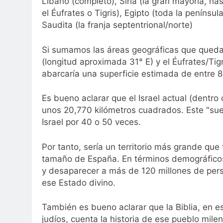
Líbano (completo), Siria (la gran mayoría, hast
el Éufrates o Tigris), Egipto (toda la península
Saudita (la franja septentrional/norte)
Si sumamos las áreas geográficas que quedan
(longitud aproximada 31° E) y el Éufrates/Tigr
abarcaría una superficie estimada de entre 
Es bueno aclarar que el Israel actual (dentro
unos 20,770 kilómetros cuadrados. Este "sueñ
Israel por 40 o 50 veces.
Por tanto, sería un territorio más grande que
tamaño de España. En términos demográficos 
y desaparecer a más de 120 millones de pers
ese Estado divino.
También es bueno aclarar que la Biblia, en es
judíos, cuenta la historia de ese pueblo mil