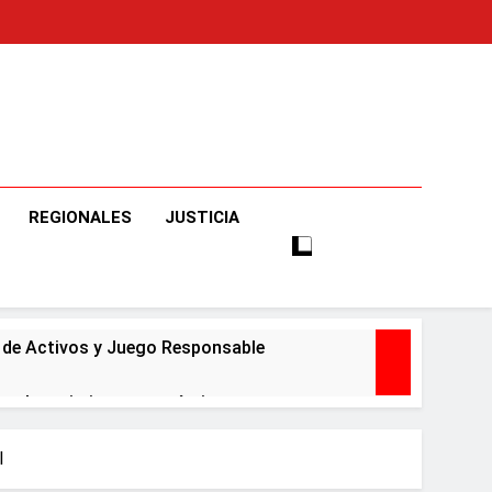
o
e Informaciones Veraces, Con Claridad Y Objetividad.
REGIONALES
JUSTICIA
o de Activos y Juego Responsable
ar el crecimiento económico
l