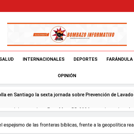
Bombazo Informativ
En El Bombazo Informativo Tenemos El Objetivo De Brindart
SALUD
INTERNACIONALES
DEPORTES
FARÁNDULA
OPINIÓN
olla en Santiago la sexta jornada sobre Prevención de Lavad
er participa en primer Foro Meta RD 2036 con miras a impuls
eapertura de Ormuz al fin de amenazas EU
 el espejismo de las fronteras bíblicas, frente a la geopolítica rea