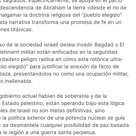
tos sagrados. Específicamente, se apoya en el pacto
a descendencia de Abraham la tierra «desde el río de
amalgamar la doctrina religiosa del "pueblo elegido"
esta narrativa transforma una promesa de fe en un
nes titánicas.
eso de la sociedad israelí desea invadir Bagdad o El
lishment militar están enfocados en la seguridad
rdadero peligro radica en cómo esta retórica ultra-
lo elegido" para justificar la anexión de facto de
 Gaza, presentándolos no como una ocupación militar,
o inalienable.
 gobierno actual hablan de soberanía y de la
n Estado palestino, están operando bajo esta lógica
les de Israel no son metas definitivas, sino
 la política exterior de una potencia nuclear se guíe
: se desmantela cualquier posibilidad de paz basada
 la región a una guerra santa perpetua.