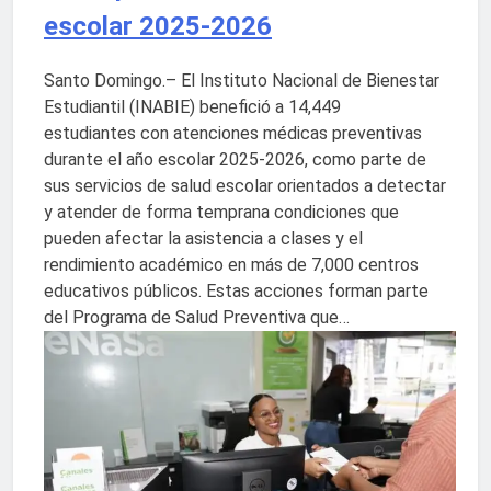
Sector de bancas deportivas
escolar 2025-2026
plantea posición sobre
proyecto de Ley General de
3 Días Ago
Santo Domingo.– El Instituto Nacional de Bienestar
Juegos de Azar
Estudiantil (INABIE) benefició a 14,449
estudiantes con atenciones médicas preventivas
durante el año escolar 2025-2026, como parte de
sus servicios de salud escolar orientados a detectar
y atender de forma temprana condiciones que
pueden afectar la asistencia a clases y el
rendimiento académico en más de 7,000 centros
educativos públicos. Estas acciones forman parte
del Programa de Salud Preventiva que…