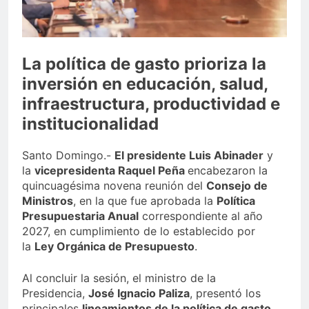
Sector de bancas deportivas
plantea posición sobre
proyecto de Ley General de
3 Días Ago
Juegos de Azar
La política de gasto prioriza la
inversión en educación, salud,
infraestructura, productividad e
institucionalidad
Santo Domingo.-
El presidente Luis Abinader
y
la
vicepresidenta Raquel Peña
encabezaron la
quincuagésima novena reunión del
Consejo de
Ministros
, en la que fue aprobada la
Política
Presupuestaria Anual
correspondiente al año
2027, en cumplimiento de lo establecido por
la
Ley Orgánica de Presupuesto
.
Al concluir la sesión, el ministro de la
Presidencia,
José Ignacio Paliza
, presentó los
principales
lineamientos de la política de gasto
,