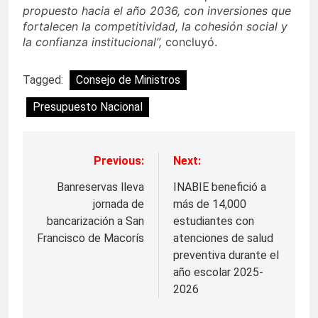
propuesto hacia el año 2036, con inversiones que
fortalecen la competitividad, la cohesión social y
la confianza institucional”,
concluyó.
Tagged:
Consejo de Ministros
Presupuesto Nacional
Previous:
Next:
Navegación
de
Banreservas lleva
INABIE benefició a
jornada de
más de 14,000
entradas
bancarización a San
estudiantes con
Francisco de Macorís
atenciones de salud
preventiva durante el
año escolar 2025-
2026