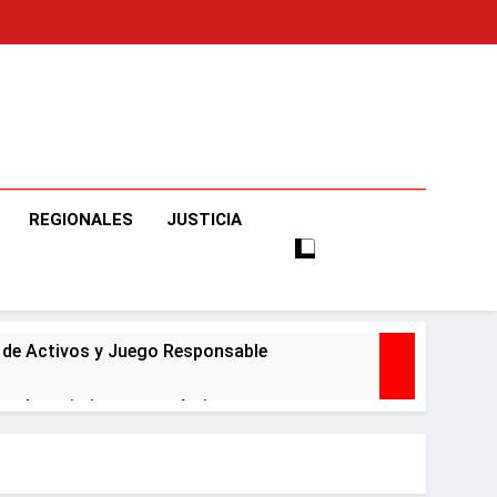
o
e Informaciones Veraces, Con Claridad Y Objetividad.
REGIONALES
JUSTICIA
o de Activos y Juego Responsable
ar el crecimiento económico