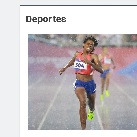
Agricultura impu
20 Horas Ago
Deportes
Confirman prisión
21 Horas Ago
Marileidy Paulino 
22 Horas Ago
Sector de bancas 
2 Días Ago
Metro de SD ampl
4 Días Ago
Embajada dominica
4 Días Ago
Gobierno da contin
4 Días Ago