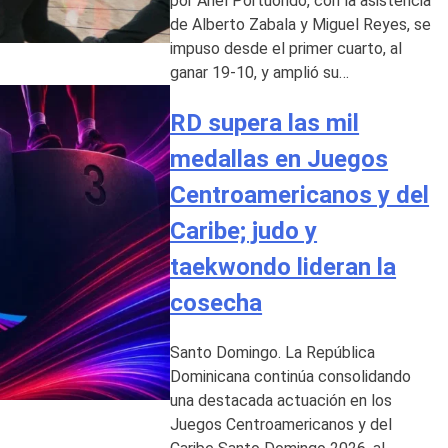
por Ariel Portuondo, con la asistencia
de Alberto Zabala y Miguel Reyes, se
impuso desde el primer cuarto, al
ganar 19-10, y amplió su…
RD supera las mil
medallas en Juegos
Centroamericanos y del
Caribe; judo y
taekwondo lideran la
cosecha
Santo Domingo. La República
Dominicana continúa consolidando
una destacada actuación en los
Juegos Centroamericanos y del