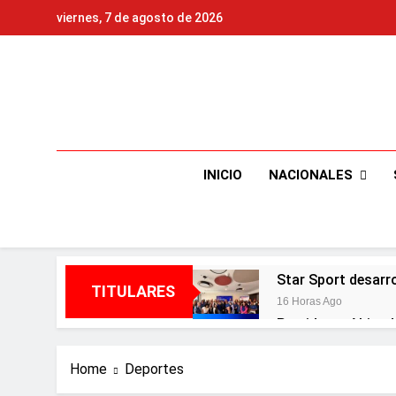
Skip
viernes, 7 de agosto de 2026
to
content
NACIONALES
INICIO
Star Sport desarr
TITULARES
16 Horas Ago
Presidente Abinad
16 Horas Ago
Irán condiciona r
Home
Deportes
16 Horas Ago