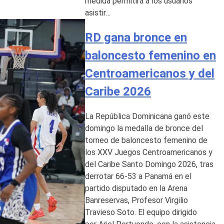
medida permitirá a los usuarios
asistir…
RD gana bronce en
baloncesto femenino en
Centroamericanos y del
Caribe 2026
La República Dominicana ganó este
domingo la medalla de bronce del
torneo de baloncesto femenino de
los XXV Juegos Centroamericanos y
del Caribe Santo Domingo 2026, tras
derrotar 66-53 a Panamá en el
partido disputado en la Arena
Banreservas, Profesor Virgilio
Travieso Soto. El equipo dirigido