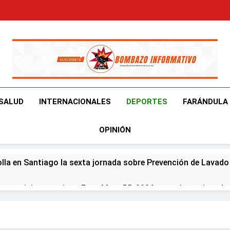
Bombazo Informativ
En El Bombazo Informativo Tenemos El Objetivo De Brindart
SALUD
INTERNACIONALES
DEPORTES
FARÁNDULA
OPINIÓN
olla en Santiago la sexta jornada sobre Prevención de Lavad
er participa en primer Foro Meta RD 2036 con miras a impuls
eapertura de Ormuz al fin de amenazas EU