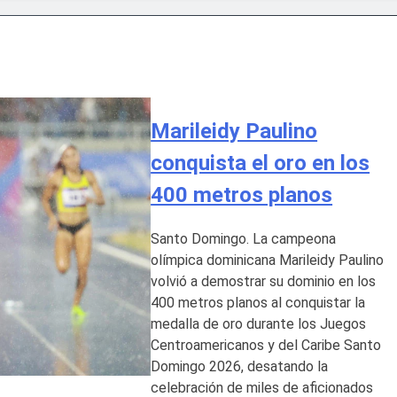
lsará la mecanización del campo con el programa PRONAMEC
 a Santiago Hazim y otros seis implicados en caso SeNaSa
conquista el oro en los 400 metros planos
Marileidy Paulino
deportivas plantea posición sobre proyecto de Ley General d
conquista el oro en los
400 metros planos
ía horario por Juegos Centroamericanos
na en Francia y Banreservas lanzan convocatoria para reside
Santo Domingo. La campeona
olímpica dominicana Marileidy Paulino
volvió a demostrar su dominio en los
uidad al proyecto Azua II – Pueblo Viejo, fortaleciendo el des
400 metros planos al conquistar la
medalla de oro durante los Juegos
Centroamericanos y del Caribe Santo
Domingo 2026, desatando la
celebración de miles de aficionados