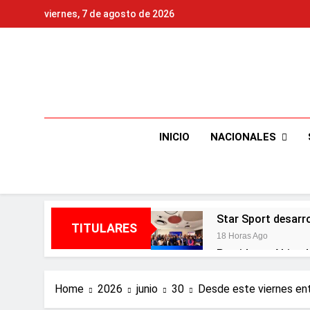
Skip
viernes, 7 de agosto de 2026
to
content
NACIONALES
INICIO
Star Sport desarr
TITULARES
18 Horas Ago
Presidente Abinad
19 Horas Ago
Irán condiciona r
Home
2026
junio
30
Desde este viernes ent
19 Horas Ago