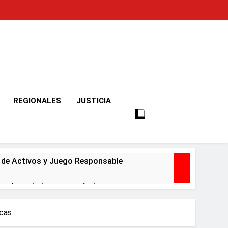
o
e Informaciones Veraces, Con Claridad Y Objetividad.
REGIONALES
JUSTICIA
o de Activos y Juego Responsable
ar el crecimiento económico
icas