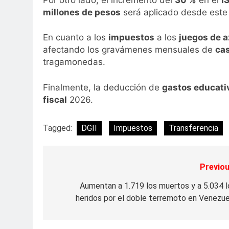
millones de pesos
será aplicado desde este añ
En cuanto a los
impuestos
a los
juegos de a
afectando los gravámenes mensuales de
ca
tragamonedas.
Finalmente, la deducción de
gastos educati
fiscal
2026.
Tagged:
DGII
Impuestos
Transferencia
Previou
Navegación
de
Aumentan a 1.719 los muertos y a 5.034 l
heridos por el doble terremoto en Venezue
entradas