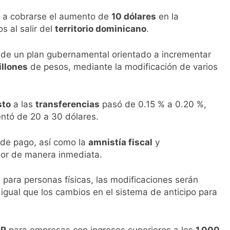
 a cobrarse el aumento de
10 dólares
en la
s al salir del
territorio dominicano
.
 de un plan gubernamental orientado a incrementar
llones
de pesos, mediante la modificación de varios
sto
a las
transferencias
pasó de 0.15 % a 0.20 %,
tó de 20 a 30 dólares.
de pago, así como la
amnistía fiscal
y
gor de manera inmediata.
 para personas físicas, las modificaciones serán
l igual que los cambios en el sistema de anticipo para
SR
para empresas con ingresos superiores a los
1,000