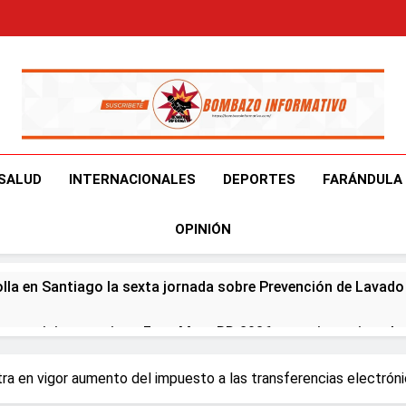
Bombazo Informativ
En El Bombazo Informativo Tenemos El Objetivo De Brindart
SALUD
INTERNACIONALES
DEPORTES
FARÁNDULA
OPINIÓN
olla en Santiago la sexta jornada sobre Prevención de Lavad
er participa en primer Foro Meta RD 2036 con miras a impuls
eapertura de Ormuz al fin de amenazas EU
ra en vigor aumento del impuesto a las transferencias electrón