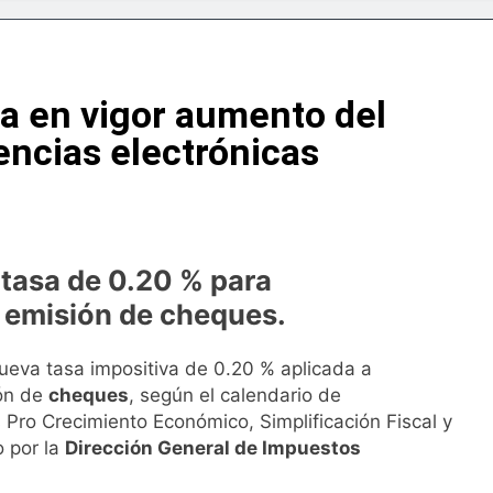
lsará la mecanización del campo con el programa PRONAMEC
 a Santiago Hazim y otros seis implicados en caso SeNaSa
ra en vigor aumento del
conquista el oro en los 400 metros planos
encias electrónicas
deportivas plantea posición sobre proyecto de Ley General d
ía horario por Juegos Centroamericanos
 tasa de 0.20 % para
na en Francia y Banreservas lanzan convocatoria para reside
y emisión de cheques.
uidad al proyecto Azua II – Pueblo Viejo, fortaleciendo el des
 nueva tasa impositiva de 0.20 % aplicada a
ión de
cheques
, según el calendario de
Pro Crecimiento Económico, Simplificación Fiscal y
o por la
Dirección General de Impuestos