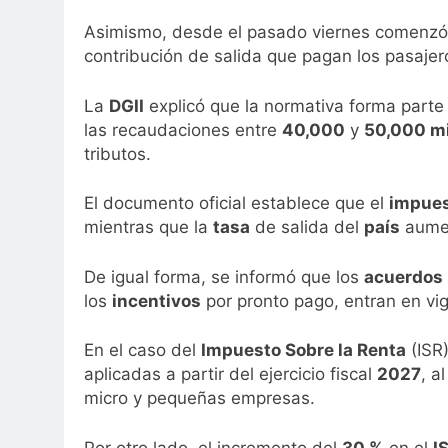
Asimismo, desde el pasado viernes comenzó
contribución de salida que pagan los pasajero
La
DGII
explicó que la normativa forma parte
las recaudaciones entre
40,000
y
50,000 mi
tributos.
El documento oficial establece que el
impue
mientras que la
tasa
de salida del
país
aumen
De igual forma, se informó que los
acuerdos
los
incentivos
por pronto pago, entran en vi
En el caso del
Impuesto Sobre la Renta
(ISR)
aplicadas a partir del ejercicio fiscal
2027
, a
micro y pequeñas empresas.
Por otro lado, el incremento del
30 %
en el
I