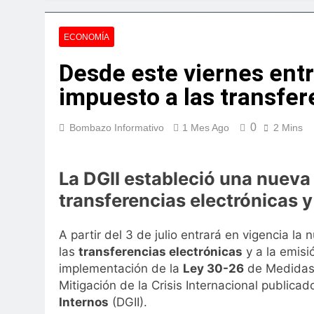
Agricultura impu
22 Horas Ago
ECONOMÍA
Confirman prisión
Desde este viernes ent
23 Horas Ago
Marileidy Paulino 
impuesto a las transfer
1 Día Ago
Sector de bancas 
0
Bombazo Informativo
1 Mes Ago
2 Mins
2 Días Ago
Metro de SD ampl
4 Días Ago
La DGII estableció una nueva
Embajada dominica
transferencias electrónicas 
4 Días Ago
Gobierno da contin
A partir del 3 de julio entrará en vigencia la
4 Días Ago
las
transferencias electrónicas
y a la emis
implementación de la
Ley 30-26
de Medidas 
Mitigación de la Crisis Internacional publicad
Internos
(DGII).