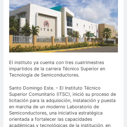
Sector de bancas deportivas
plantea posición sobre
proyecto de Ley General de
4 Días Ago
Juegos de Azar
El instituto ya cuenta con tres cuatrimestres
impartidos de la carrera Técnico Superior en
Tecnología de Semiconductores.
Santo Domingo Este. – El Instituto Técnico
Superior Comunitario (ITSC), inició su proceso de
licitación para la adquisición, instalación y puesta
en marcha de un moderno Laboratorio de
Semiconductores, una iniciativa estratégica
orientada a fortalecer las capacidades
académicas y tecnológicas de la institución, en