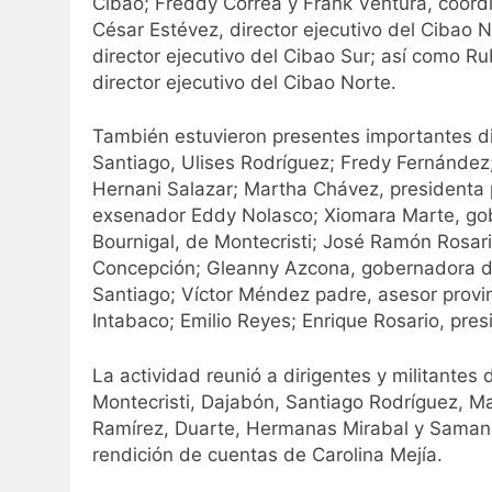
Cibao; Freddy Correa y Frank Ventura, coordi
César Estévez, director ejecutivo del Cibao
director ejecutivo del Cibao Sur; así como R
director ejecutivo del Cibao Norte.
También estuvieron presentes importantes dir
Santiago, Ulises Rodríguez; Fredy Fernández;
Hernani Salazar; Martha Chávez, presidenta 
exsenador Eddy Nolasco; Xiomara Marte, go
Bournigal, de Montecristi; José Ramón Rosar
Concepción; Gleanny Azcona, gobernadora d
Santiago; Víctor Méndez padre, asesor provin
Intabaco; Emilio Reyes; Enrique Rosario, pres
La actividad reunió a dirigentes y militante
Montecristi, Dajabón, Santiago Rodríguez, Ma
Ramírez, Duarte, Hermanas Mirabal y Samaná,
rendición de cuentas de Carolina Mejía.