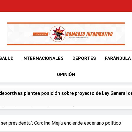
Bombazo Informativ
En El Bombazo Informativo Tenemos El Objetivo De Brindart
SALUD
INTERNACIONALES
DEPORTES
FARÁNDULA
OPINIÓN
deportivas plantea posición sobre proyecto de Ley General d
ía horario por Juegos Centroamericanos
na en Francia y Banreservas lanzan convocatoria para reside
ser presidenta”: Carolina Mejía enciende escenario político