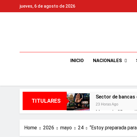
Skip
jueves, 6 de agosto de 2026
to
content
NACIONALES
INICIO
Sector de bancas 
TITULARES
23 Horas Ago
Metro de SD ampl
3 Días Ago
Embajada dominica
Home
2026
mayo
24
“Estoy preparada para 
3 Días Ago