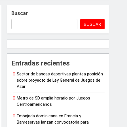
arrollo agrícola de la provincia
Buscar
ón política
BUSCAR
6
médica tras la muerte de su madre
Entradas recientes
Sector de bancas deportivas plantea posición
sobre proyecto de Ley General de Juegos de
Azar
Metro de SD amplía horario por Juegos
Centroamericanos
Embajada dominicana en Francia y
Banreservas lanzan convocatoria para