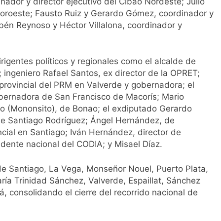
nador y director ejecutivo del Cibao Nordeste; Julio
 Noroeste; Fausto Ruiz y Gerardo Gómez, coordinador y
ubén Reynoso y Héctor Villalona, coordinador y
igentes políticos y regionales como el alcalde de
 ingeniero Rafael Santos, ex director de la OPRET;
provincial del PRM en Valverde y gobernadora; el
bernadora de San Francisco de Macorís; Mario
io (Mononsito), de Bonao; el exdiputado Gerardo
e Santiago Rodríguez; Ángel Hernández, de
cial en Santiago; Iván Hernández, director de
idente nacional del CODIA; y Misael Díaz.
s de Santiago, La Vega, Monseñor Nouel, Puerto Plata,
ría Trinidad Sánchez, Valverde, Espaillat, Sánchez
 consolidando el cierre del recorrido nacional de