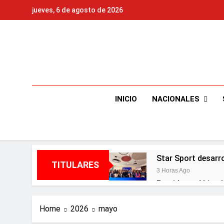
Skip
jueves, 6 de agosto de 2026
to
content
NACIONALES
INICIO
Star Sport desarr
TITULARES
3 Horas Ago
Presidente Abinad
3 Horas Ago
Irán condiciona r
Home
2026
mayo
3 Horas Ago