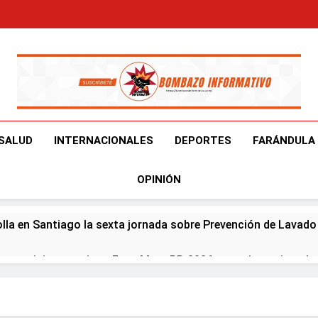
Bombazo Informativ
En El Bombazo Informativo Tenemos El Objetivo De Brindart
SALUD
INTERNACIONALES
DEPORTES
FARÁNDULA
OPINIÓN
olla en Santiago la sexta jornada sobre Prevención de Lavad
er participa en primer Foro Meta RD 2036 con miras a impuls
eapertura de Ormuz al fin de amenazas EU