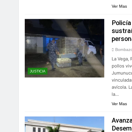
Ver Mas
Policí
sustra
person
Bombazo
La Vega, 
pollos vi
JUSTICIA
Jumunucú,
vinculada
avícola. 
la…
Ver Mas
Avanza
Desem