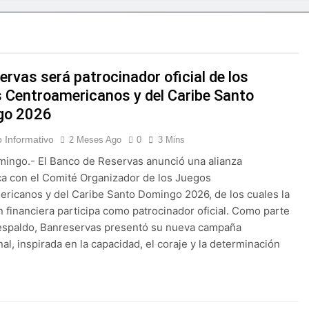
lsará la mecanización del campo con el programa PRONAMEC
 a Santiago Hazim y otros seis implicados en caso SeNaSa
rvas será patrocinador oficial de los
conquista el oro en los 400 metros planos
 Centroamericanos y del Caribe Santo
go 2026
deportivas plantea posición sobre proyecto de Ley General d
 Informativo
2 Meses Ago
0
3 Mins
ía horario por Juegos Centroamericanos
ingo.- El Banco de Reservas anunció una alianza
ca con el Comité Organizador de los Juegos
na en Francia y Banreservas lanzan convocatoria para reside
ricanos y del Caribe Santo Domingo 2026, de los cuales la
ón financiera participa como patrocinador oficial. Como parte
uidad al proyecto Azua II – Pueblo Viejo, fortaleciendo el des
espaldo, Banreservas presentó su nueva campaña
nal, inspirada en la capacidad, el coraje y la determinación