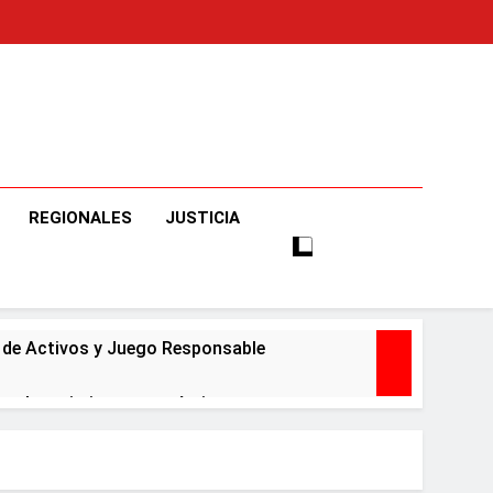
o
e Informaciones Veraces, Con Claridad Y Objetividad.
REGIONALES
JUSTICIA
o de Activos y Juego Responsable
ar el crecimiento económico