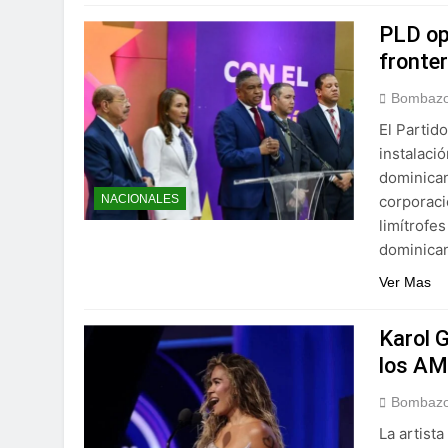
PLD op
fronte
Bombazo
El Partid
instalaci
dominican
corporaci
NACIONALES
limítrofe
dominican
Ver Mas
Karol G
los A
Bombazo
La artist