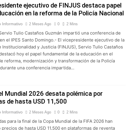
esidente ejecutivo de FINJUS destaca papel
ducación en la reforma de la Policía Nacional
 Informativo
2 Meses Ago
0
2 Mins
a Servio Tulio Castaños Guzmán impartió una conferencia de
l en el IPES Santo Domingo.- El vicepresidente ejecutivo de la
 Institucionalidad y Justicia (FINJUS), Servio Tulio Castaños
estacó hoy el papel fundamental de la educación en el
e reforma, modernización y transformación de la Policía
 durante una conferencia impartida…
del Mundial 2026 desata polémica por
as de hasta USD 11,500
 Informativo
2 Meses Ago
0
2 Mins
das para la final de la Copa Mundial de la FIFA 2026 han
 precios de hasta USD 11,500 en plataformas de reventa