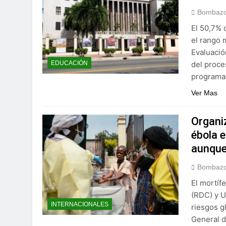
Bombazo
El 50,7% 
el rango 
Evaluació
del proce
EDUCACIÓN
programad
Ver Mas
Organiz
ébola e
aunque
Bombazo
El mortíf
(RDC) y U
INTERNACIONALES
riesgos g
General d