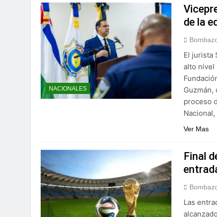
Vicepr
de la e
Bombazo
El jurist
alto nive
Fundación
Guzmán, d
NACIONALES
proceso d
Nacional,
Ver Mas
Final 
entrad
Bombazo
Las entra
alcanzado