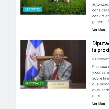
autorizad
considera
DEPORTES
convirtie
general.
Ver Mas
Diputa
la pró
Bombazo
Pacheco e
y consen
sobre la 
que modif
NACIONALES
evaluando
entre los
Ver Mas