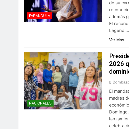
de su car
reconocid
además ga
FARÁNDULA
El recono
Legend,
Ver Mas
Presid
2026 q
domini
Bombazo
El mandat
madres de
NACIONALES
económico
Domingo.-
lanzamien
celebraci