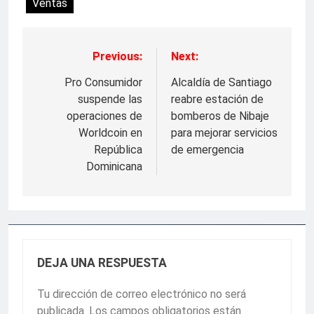
Ventas
Previous:
Next:
Navegación
de
Pro Consumidor
Alcaldía de Santiago
suspende las
reabre estación de
entradas
operaciones de
bomberos de Nibaje
Worldcoin en
para mejorar servicios
República
de emergencia
Dominicana
DEJA UNA RESPUESTA
Tu dirección de correo electrónico no será
publicada.
Los campos obligatorios están