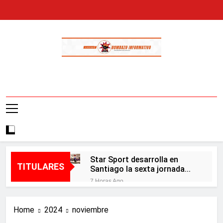
Skip
to
content
Bombazo
En El Bombazo Informativo Tenemos El
Informativo
Objetivo De Brindarte Informaciones
Veraces, Con Claridad Y Objetividad.
Star Sport desarrolla en
TITULARES
Santiago la sexta jornada
sobre Prevención de Lavado
7 Horas Ago
de Activos y Juego
Presidente Abinader
Responsable
participa en primer Foro
Home
2024
noviembre
Meta RD 2036 con miras a
7 Horas Ago
impulsar el crecimiento