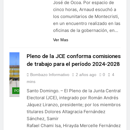
José de Ocoa. Por espacio de
residencias artísticas en
Gobierno da continuidad al
París
cinco horas, Arnaud escuchó a
proyecto Azua II – Pueblo
Viejo, fortaleciendo el
los comunitarios de Montecristi,
3 Días Ago
desarrollo agrícola de la
en un encuentro realizado en las
provincia
oficinas de la gobernación, en…
Ver Mas
Pleno de la JCE conforma comisiones
de trabajo para el período 2024-2028
Bombazo Informativo
2 años ago
0
4
mins
Santo Domingo. – El Pleno de la Junta Central
POLÍTICA
Electoral (JCE), integrado por Román Andrés
Jáquez Liranzo, presidente; por los miembros
titulares Dolores Altagracia Fernández
Sánchez, Samir
Rafael Chami Isa, Hirayda Mercelle Fernández