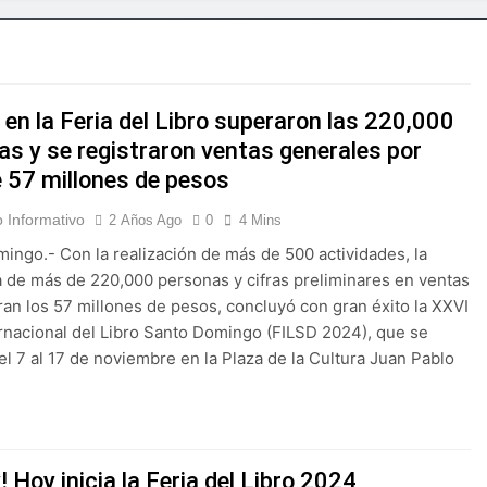
tranjero
olla en Santiago la sexta jornada sobre Prevención de Lavad
er participa en primer Foro Meta RD 2036 con miras a impuls
 en la Feria del Libro superaron las 220,000
as y se registraron ventas generales por
eapertura de Ormuz al fin de amenazas EU
 57 millones de pesos
lsará la mecanización del campo con el programa PRONAMEC
 Informativo
2 Años Ago
0
4 Mins
ingo.- Con la realización de más de 500 actividades, la
 a Santiago Hazim y otros seis implicados en caso SeNaSa
a de más de 220,000 personas y cifras preliminares en ventas
an los 57 millones de pesos, concluyó con gran éxito la XXVI
conquista el oro en los 400 metros planos
ernacional del Libro Santo Domingo (FILSD 2024), que se
el 7 al 17 de noviembre en la Plaza de la Cultura Juan Pablo
deportivas plantea posición sobre proyecto de Ley General d
! Hoy inicia la Feria del Libro 2024