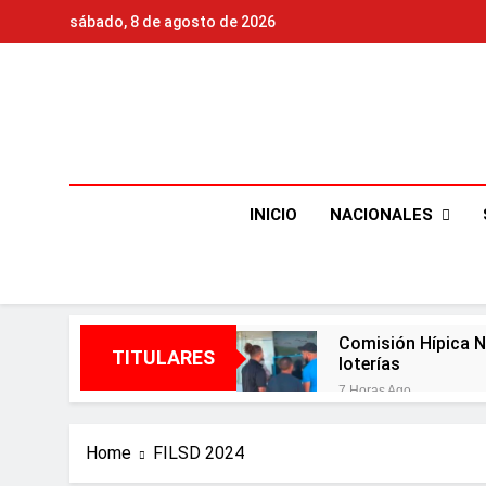
Skip
sábado, 8 de agosto de 2026
to
content
NACIONALES
INICIO
Comisión Hípica Na
TITULARES
loterías
7 Horas Ago
DGM concluye la Be
1 Día Ago
Home
FILSD 2024
Presidente entrega 