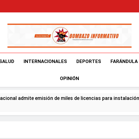
Bombazo Informativ
En El Bombazo Informativo Tenemos El Objetivo De Brindart
SALUD
INTERNACIONALES
DEPORTES
FARÁNDULA
OPINIÓN
cional admite emisión de miles de licencias para instalació
ta Pública del Permiso de Salida de Menor 100 % Digital e inici
1,500 becas internacionales para cursar programas de espec