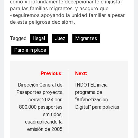
como «profundamente decepcionante e injusta»
para las familias migrantes, y aseguró que
«seguiremos apoyando la unidad familiar a pesar
de esta peligrosa decisión».
Tagged:
Ilegal
Juez
Migrantes
Parole in place
Previous:
Next:
Navegación
de
Dirección General de
INDOTEL inicia
Pasaportes proyecta
programa de
entradas
cerrar 2024 con
“Alfabetización
800,000 pasaportes
Digital” para policías
emitidos,
cuadruplicando la
emisión de 2005