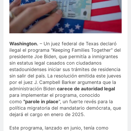
Juegos de Azar
Metro de SD amplía
horario por Juegos
Centroamericanos
5 Días Ago
Washington.
– Un juez federal de Texas declaró
ilegal el programa "Keeping Families Together" del
presidente Joe Biden, que permitía a inmigrantes
sin estatus legal casados con ciudadanos
estadounidenses iniciar sus trámites de residencia
sin salir del país. La resolución emitida este jueves
por el juez J. Campbell Barker argumenta que la
administración Biden
carece de autoridad legal
para implementar el programa, conocido
como
"parole in place
", un fuerte revés para la
política migratoria del mandatario demócrata, que
dejará el cargo en enero de 2025.
Este programa, lanzado en junio, tenía como