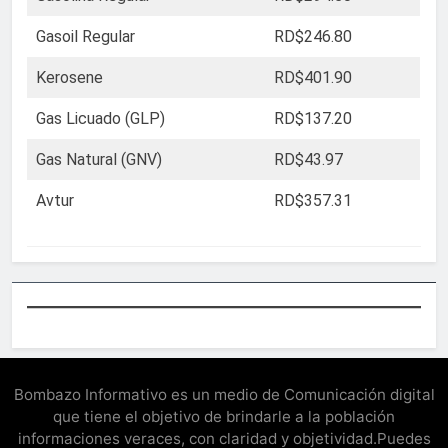
Gasoil Regular
RD$246.80
Kerosene
RD$401.90
Gas Licuado (GLP)
RD$137.20
Gas Natural (GNV)
RD$43.97
Avtur
RD$357.31
Bombazo Informativo es un medio de Comunicación digital
que tiene el objetivo de brindarle a la población
informaciones veraces, con claridad y objetividad.Puedes