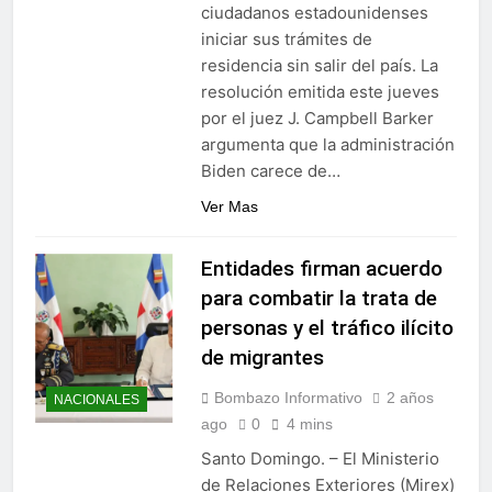
ciudadanos estadounidenses
Alejandro Fernández W.
iniciar sus trámites de
termina gestión en la
Superintendencia de
residencia sin salir del país. La
6 Días Ago
Bancos
resolución emitida este jueves
por el juez J. Campbell Barker
argumenta que la administración
Biden carece de…
Ver Mas
Entidades firman acuerdo
para combatir la trata de
personas y el tráfico ilícito
de migrantes
Bombazo Informativo
2 años
NACIONALES
ago
0
4 mins
Santo Domingo. – El Ministerio
de Relaciones Exteriores (Mirex)