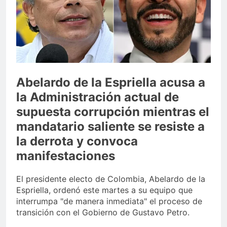
Sector de bancas deportivas
plantea posición sobre
proyecto de Ley General de
3 Días Ago
Juegos de Azar
Abelardo de la Espriella acusa a
la Administración actual de
supuesta corrupción mientras el
mandatario saliente se resiste a
la derrota y convoca
manifestaciones
El presidente electo de Colombia, Abelardo de la
Espriella, ordenó este martes a su equipo que
interrumpa "de manera inmediata" el proceso de
transición con el Gobierno de Gustavo Petro.