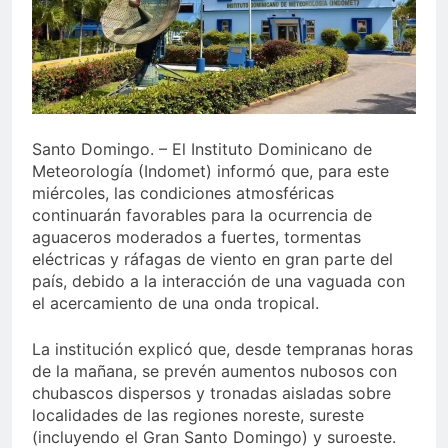
Sector de bancas deportivas
plantea posición sobre
proyecto de Ley General de
4 Días Ago
Juegos de Azar
Santo Domingo. – El Instituto Dominicano de
Meteorología (Indomet) informó que, para este
miércoles, las condiciones atmosféricas
continuarán favorables para la ocurrencia de
aguaceros moderados a fuertes, tormentas
eléctricas y ráfagas de viento en gran parte del
país, debido a la interacción de una vaguada con
el acercamiento de una onda tropical.
La institución explicó que, desde tempranas horas
de la mañana, se prevén aumentos nubosos con
chubascos dispersos y tronadas aisladas sobre
localidades de las regiones noreste, sureste
(incluyendo el Gran Santo Domingo) y suroeste.