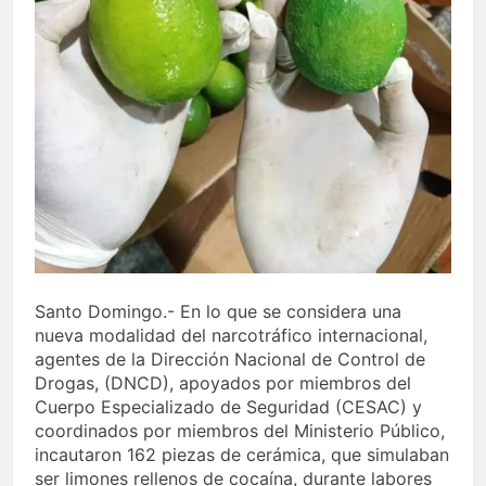
Juegos de Azar
Metro de SD amplía
horario por Juegos
Centroamericanos
5 Días Ago
Santo Domingo.- En lo que se considera una
nueva modalidad del narcotráfico internacional,
agentes de la Dirección Nacional de Control de
Drogas, (DNCD), apoyados por miembros del
Cuerpo Especializado de Seguridad (CESAC) y
coordinados por miembros del Ministerio Público,
incautaron 162 piezas de cerámica, que simulaban
ser limones rellenos de cocaína, durante labores