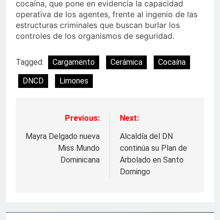
cocaína, que pone en evidencia la capacidad
operativa de los agentes, frente al ingenio de las
estructuras criminales que buscan burlar los
controles de los organismos de seguridad.
Tagged:
Cargamento
Cerámica
Cocaína
DNCD
Limones
Previous:
Next:
Navegación
de
Mayra Delgado nueva
Alcaldía del DN
Miss Mundo
continúa su Plan de
entradas
Dominicana
Arbolado en Santo
Domingo