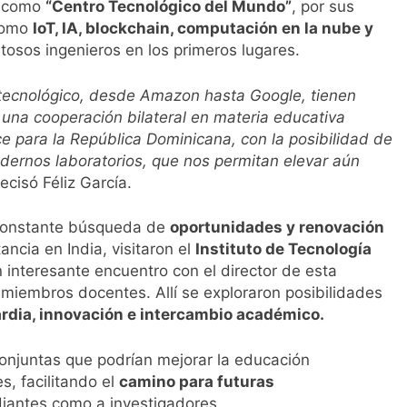
a como
“Centro Tecnológico del Mundo”
, por sus
 como
IoT, IA, blockchain, computación en la nube y
ntosos ingenieros en los primeros lugares.
 tecnológico, desde Amazon hasta Google, tienen
 una cooperación bilateral en materia educativa
e para la República Dominicana, con la posibilidad de
dernos laboratorios, que nos permitan elevar aún
ecisó Féliz García.
 constante búsqueda de
oportunidades y renovación
ancia en India, visitaron el
Instituto de Tecnología
n interesante encuentro con el director de esta
miembros docentes. Allí se exploraron posibilidades
rdia, innovación e intercambio académico.
 conjuntas que podrían mejorar la educación
s, facilitando el
camino para futuras
diantes como a investigadores.