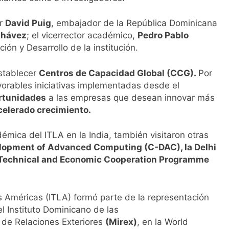
or
David Puig
, embajador de la República Dominicana
Chávez
; el vicerrector académico,
Pedro Pablo
ación y Desarrollo de la institución.
establecer
Centros de Capacidad Global (CCG).
Por
vorables iniciativas implementadas desde el
rtunidades
a las empresas que desean innovar más
celerado crecimiento.
démica del ITLA en la India, también visitaron otras
elopment of Advanced Computing (C-DAC), la Delhi
an Technical and Economic Cooperation Programme
as Américas (ITLA) formó parte de la representación
el Instituto Dominicano de las
io de Relaciones Exteriores
(Mirex)
, en la World