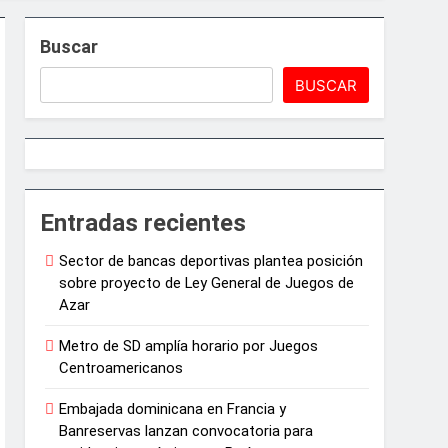
arrollo agrícola de la provincia
Buscar
ón política
BUSCAR
6
médica tras la muerte de su madre
Entradas recientes
Sector de bancas deportivas plantea posición
sobre proyecto de Ley General de Juegos de
Azar
Metro de SD amplía horario por Juegos
Centroamericanos
Embajada dominicana en Francia y
Banreservas lanzan convocatoria para