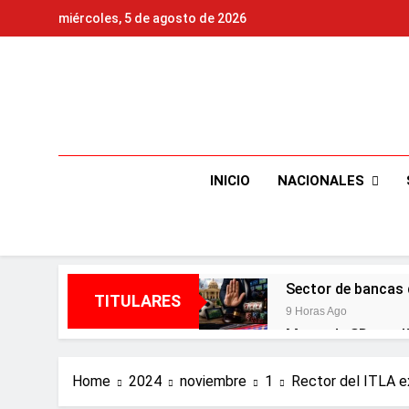
Skip
miércoles, 5 de agosto de 2026
to
content
NACIONALES
INICIO
Sector de bancas 
TITULARES
9 Horas Ago
Metro de SD ampl
2 Días Ago
Embajada dominica
Home
2024
noviembre
1
Rector del ITLA e
2 Días Ago