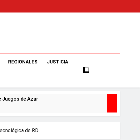
o
e Informaciones Veraces, Con Claridad Y Objetividad.
REGIONALES
JUSTICIA
e Juegos de Azar
ncias artísticas en París
 tecnológica de RD