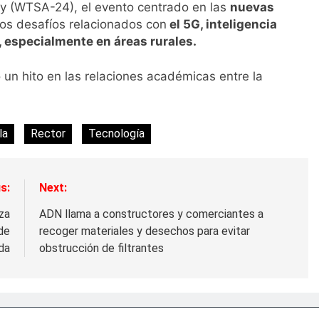
y (WTSA-24), el evento centrado en las
nuevas
los desafíos relacionados con
el 5G, inteligencia
al, especialmente en áreas rurales.
un hito en las relaciones académicas entre la
la
Rector
Tecnología
s:
Next:
za
ADN llama a constructores y comerciantes a
de
recoger materiales y desechos para evitar
da
obstrucción de filtrantes