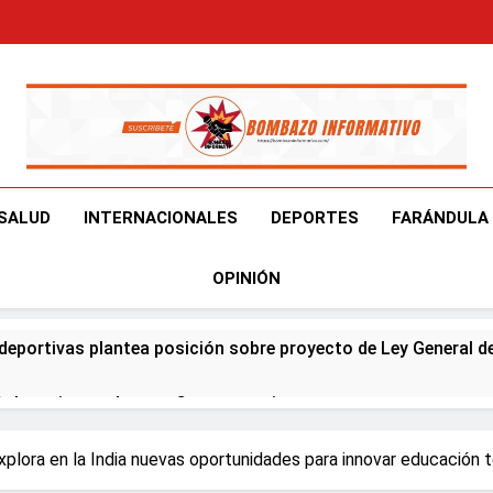
Bombazo Informativ
En El Bombazo Informativo Tenemos El Objetivo De Brindart
SALUD
INTERNACIONALES
DEPORTES
FARÁNDULA
OPINIÓN
deportivas plantea posición sobre proyecto de Ley General d
ía horario por Juegos Centroamericanos
na en Francia y Banreservas lanzan convocatoria para reside
xplora en la India nuevas oportunidades para innovar educación