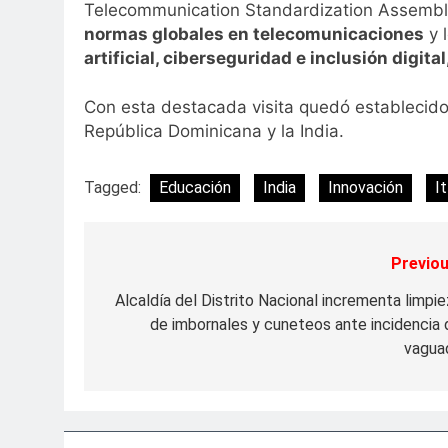
Telecommunication Standardization Assembl
normas globales en telecomunicaciones
y 
artificial, ciberseguridad e inclusión digit
Con esta destacada visita quedó establecido 
República Dominicana y la India.
Tagged:
Educación
India
Innovación
It
Previou
Navegación
de
Alcaldía del Distrito Nacional incrementa limpie
de imbornales y cuneteos ante incidencia 
entradas
vagua