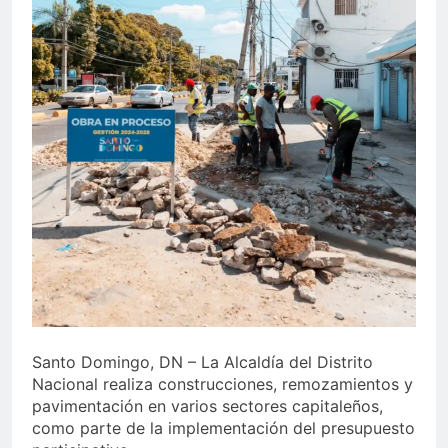
Juegos de Azar
Metro de SD amplía
horario por Juegos
Centroamericanos
4 Días Ago
Santo Domingo, DN – La Alcaldía del Distrito
Nacional realiza construcciones, remozamientos y
pavimentación en varios sectores capitaleños,
como parte de la implementación del presupuesto