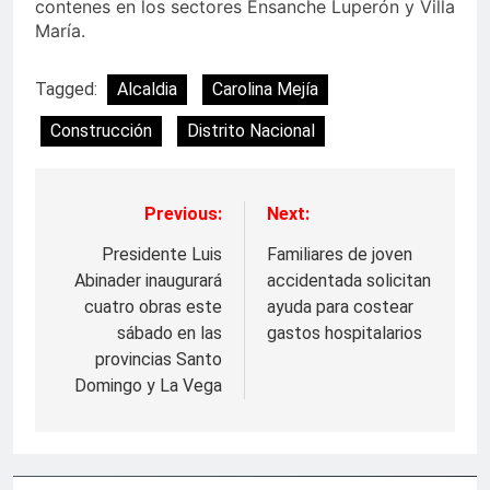
contenes en los sectores Ensanche Luperón y Villa
María.
Tagged:
Alcaldia
Carolina Mejía
Construcción
Distrito Nacional
Previous:
Next:
Navegación
de
Presidente Luis
Familiares de joven
Abinader inaugurará
accidentada solicitan
entradas
cuatro obras este
ayuda para costear
sábado en las
gastos hospitalarios
provincias Santo
Domingo y La Vega