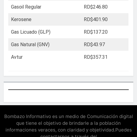
Gasoil Regular
RD$246.80
Kerosene
RD$401.90
Gas Licuado (GLP)
RD$137.20
Gas Natural (GNV)
RD$43.97
Avtur
RD$357.31
Bombazo Informativo es un medio de Comunicación digital
que tiene el objetivo de brindarle a la población
informaciones veraces, con claridad y objetividad.Puedes
contactarnos a través del