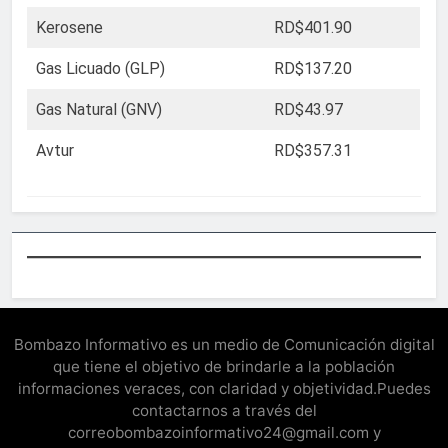
Kerosene
RD$401.90
Gas Licuado (GLP)
RD$137.20
Gas Natural (GNV)
RD$43.97
Avtur
RD$357.31
Bombazo Informativo es un medio de Comunicación digital
que tiene el objetivo de brindarle a la población
informaciones veraces, con claridad y objetividad.Puedes
contactarnos a través del
correobombazoinformativo24@gmail.com y