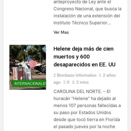
anteproyecto de Ley ante el
Juegos de Azar
Metro de SD amplía
Congreso Nacional, que busca la
horario por Juegos
instalación de una extensión del
Centroamericanos
5 Días Ago
Instituto Técnico Superior…
Ver Mas
Helene deja más de cien
muertos y 600
desaparecidos en EE. UU
Bombazo Informativo
2 años
ago
0
2 mins
INTERNACIONALES
CAROLINA DEL NORTE. – El
huracán “Helene” ha dejado al
menos 107 personas fallecidas a
su paso por Estados Unidos
desde que tocó tierra en Florida
el pasado jueves por la noche