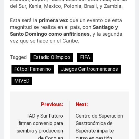
del Sur, Kenia, México, Polonia, Brasil, y Zambia.
Esta será la
primera vez
que un evento de esta
magnitud se realiza en el país, con
Santiago y
Santo Domingo como anfitriones
, y la segunda
vez que se hace en el Caribe.
Tagged:
Estadio Olímpico
FIFA
Fútbol Femenino
Juegos Centroamericanos
MIVED
Previous:
Next:
Navegación
de
IAD y Sur Futuro
Centro de Superación
firman convenio para
Gastronómica de
entradas
siembra y producción
Supérate imparte
de Coco en
curso en gestión