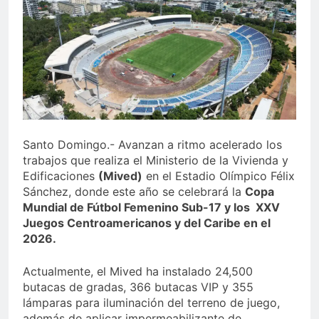
Sector de bancas deportivas
plantea posición sobre
proyecto de Ley General de
4 Días Ago
Juegos de Azar
Santo Domingo.- Avanzan a ritmo acelerado los
trabajos que realiza el Ministerio de la Vivienda y
Edificaciones
(Mived)
en el Estadio Olímpico Félix
Sánchez, donde este año se celebrará la
Copa
Mundial de Fútbol Femenino Sub-17 y los XXV
Juegos Centroamericanos y del Caribe en el
2026.
Actualmente, el Mived ha instalado 24,500
butacas de gradas, 366 butacas VIP y 355
lámparas para iluminación del terreno de juego,
además de aplicar impermeabilizante de