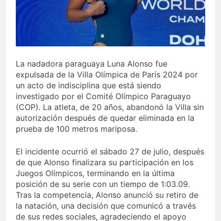
Juegos de Azar
Metro de SD amplía
horario por Juegos
Centroamericanos
4 Días Ago
La nadadora paraguaya Luna Alonso fue
expulsada de la Villa Olímpica de París 2024 por
un acto de indisciplina que está siendo
investigado por el Comité Olímpico Paraguayo
(COP). La atleta, de 20 años, abandonó la Villa sin
autorización después de quedar eliminada en la
prueba de 100 metros mariposa.
El incidente ocurrió el sábado 27 de julio, después
de que Alonso finalizara su participación en los
Juegos Olímpicos, terminando en la última
posición de su serie con un tiempo de 1:03.09.
Tras la competencia, Alonso anunció su retiro de
la natación, una decisión que comunicó a través
de sus redes sociales, agradeciendo el apoyo