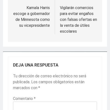
Navegación
de
Kamala Harris
Vigilarán comercios
escoge a gobernador
para evitar engaños
entradas
de Minnesota como
con falsas ofertas en
su vicepresidente
la venta de útiles
escolares
DEJA UNA RESPUESTA
Tu dirección de correo electrónico no será
publicada.
Los campos obligatorios están
marcados con
*
Comentario
*