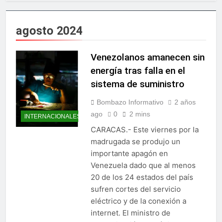
Star Sport desarrolla en
doctorados en universidades
Santiago la sexta jornada
del extranjero
sobre Prevención de Lavado
2 Días Ago
agosto 2024
de Activos y Juego
Presidente Abinader
Responsable
participa en primer Foro
Meta RD 2036 con miras a
Venezolanos amanecen sin
2 Días Ago
impulsar el crecimiento
Irán condiciona reapertura
energía tras falla en el
económico
de Ormuz al fin de
sistema de suministro
amenazas EU
2 Días Ago
Agricultura impulsará la
Bombazo Informativo
2 años
mecanización del campo
ago
0
2 mins
INTERNACIONALES
con el programa
2 Días Ago
PRONAMEC
CARACAS.- Este viernes por la
Confirman prisión a
madrugada se produjo un
Santiago Hazim y otros
seis implicados en caso
importante apagón en
2 Días Ago
SeNaSa
Venezuela dado que al menos
Marileidy Paulino
conquista el oro en los 400
20 de los 24 estados del país
metros planos
2 Días Ago
sufren cortes del servicio
Sector de bancas deportivas
eléctrico y de la conexión a
plantea posición sobre
internet. El ministro de
proyecto de Ley General de
3 Días Ago