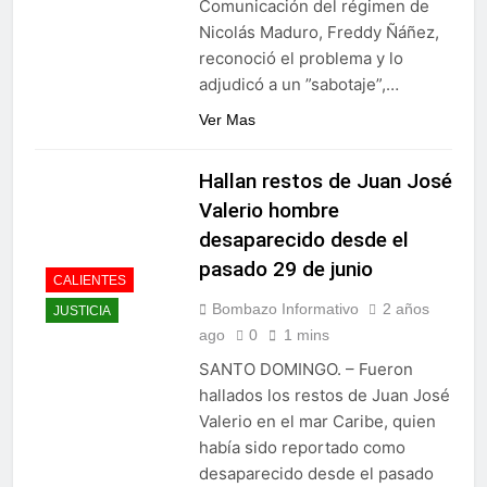
Comunicación del régimen de
Juegos de Azar
Metro de SD amplía
Nicolás Maduro, Freddy Ñáñez,
horario por Juegos
reconoció el problema y lo
Centroamericanos
5 Días Ago
adjudicó a un ”sabotaje”,…
Ver Mas
Hallan restos de Juan José
Valerio hombre
desaparecido desde el
pasado 29 de junio
CALIENTES
Bombazo Informativo
2 años
JUSTICIA
ago
0
1 mins
SANTO DOMINGO. – Fueron
hallados los restos de Juan José
Valerio en el mar Caribe, quien
había sido reportado como
desaparecido desde el pasado