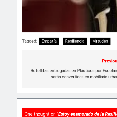
Tagged:
Empatía
Resiliencia
Virtudes
Previou
Navegación
de
Botellitas entregadas en Plásticos por Escolar
serán convertidas en mobiliario urba
entradas
One thought on “
Estoy enamorado de la Resili