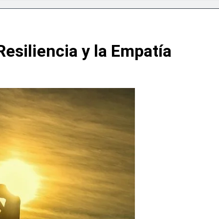
er participa en primer Foro Meta RD 2036 con miras a impuls
eapertura de Ormuz al fin de amenazas EU
esiliencia y la Empatía
lsará la mecanización del campo con el programa PRONAMEC
 a Santiago Hazim y otros seis implicados en caso SeNaSa
conquista el oro en los 400 metros planos
deportivas plantea posición sobre proyecto de Ley General d
ía horario por Juegos Centroamericanos