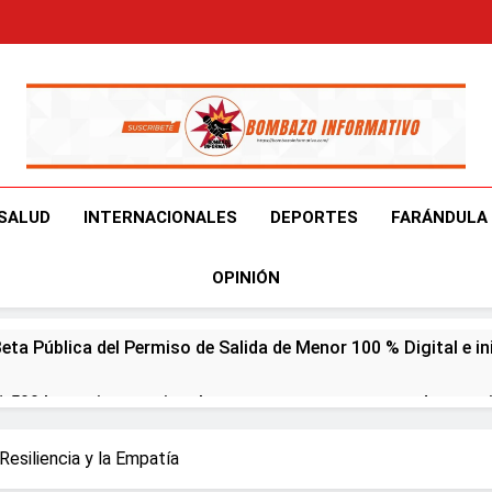
Bombazo Informativ
En El Bombazo Informativo Tenemos El Objetivo De Brindart
SALUD
INTERNACIONALES
DEPORTES
FARÁNDULA
OPINIÓN
ta Pública del Permiso de Salida de Menor 100 % Digital e inici
1,500 becas internacionales para cursar programas de espec
tranjero
esiliencia y la Empatía
olla en Santiago la sexta jornada sobre Prevención de Lavad