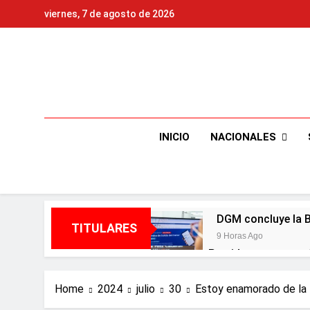
Skip
viernes, 7 de agosto de 2026
to
content
NACIONALES
INICIO
DGM concluye la Be
TITULARES
9 Horas Ago
Presidente entrega 
universidades del ex
10 Horas Ago
Home
2024
julio
30
Estoy enamorado de la R
Star Sport desarr