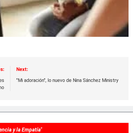
s:
Next:
es
"Mi adoración", lo nuevo de Nina Sánchez Ministry
no
encia y la Empatía
”