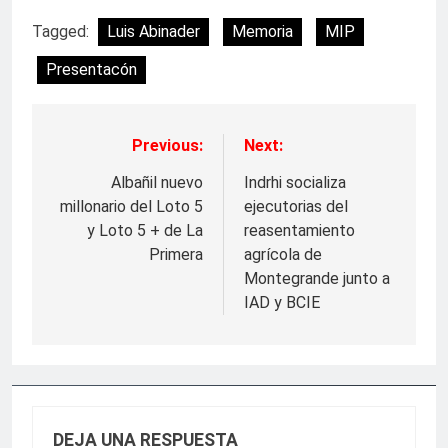
Tagged:
Luis Abinader
Memoria
MIP
Presentacón
Previous:
Next:
Navegación
de
Albañil nuevo
Indrhi socializa
millonario del Loto 5
ejecutorias del
entradas
y Loto 5 + de La
reasentamiento
Primera
agrícola de
Montegrande junto a
IAD y BCIE
DEJA UNA RESPUESTA