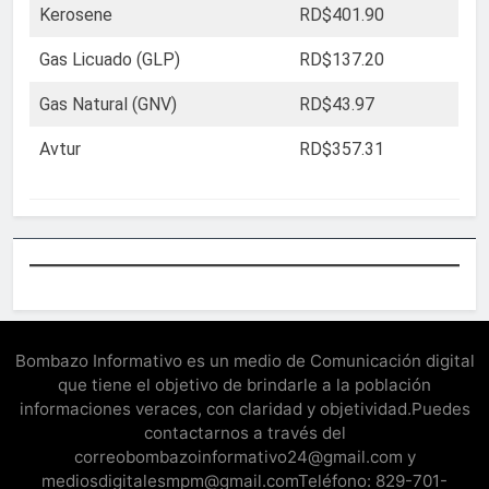
Kerosene
RD$401.90
Gas Licuado (GLP)
RD$137.20
Gas Natural (GNV)
RD$43.97
Avtur
RD$357.31
Bombazo Informativo es un medio de Comunicación digital
que tiene el objetivo de brindarle a la población
informaciones veraces, con claridad y objetividad.Puedes
contactarnos a través del
correobombazoinformativo24@gmail.com y
mediosdigitalesmpm@gmail.comTeléfono: 829-701-