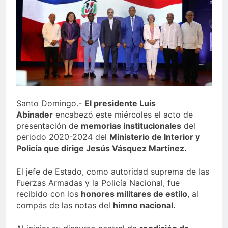
Juegos de Azar
Metro de SD amplía
horario por Juegos
Centroamericanos
5 Días Ago
Santo Domingo.-
El presidente Luis
Abinader
encabezó este miércoles el acto de
presentación de
memorias institucionales
del
periodo 2020-2024 del
Ministerio de Interior y
Policía que dirige Jesús Vásquez Martínez.
El jefe de Estado, como autoridad suprema de las
Fuerzas Armadas y la Policía Nacional, fue
recibido con los
honores militares de estilo
, al
compás de las notas del
himno nacional.