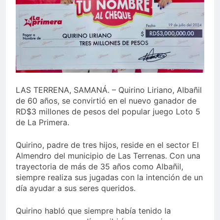
Sector de bancas deportivas
plantea posición sobre
proyecto de Ley General de
4 Días Ago
Juegos de Azar
LAS TERRENA, SAMANÁ. – Quirino Liriano, Albañil
de 60 años, se convirtió en el nuevo ganador de
RD$3 millones de pesos del popular juego Loto 5
de La Primera.
Quirino, padre de tres hijos, reside en el sector El
Almendro del municipio de Las Terrenas. Con una
trayectoria de más de 35 años como Albañil,
siempre realiza sus jugadas con la intención de un
día ayudar a sus seres queridos.
Quirino habló que siempre había tenido la