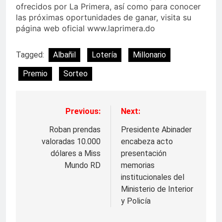
ofrecidos por La Primera, así como para conocer
las próximas oportunidades de ganar, visita su
página web oficial www.laprimera.do
Tagged:
Albañil
Lotería
Millonario
Premio
Sorteo
Previous:
Next:
Navegación
de
Roban prendas
Presidente Abinader
valoradas 10.000
encabeza acto
entradas
dólares a Miss
presentación
Mundo RD
memorias
institucionales del
Ministerio de Interior
y Policía