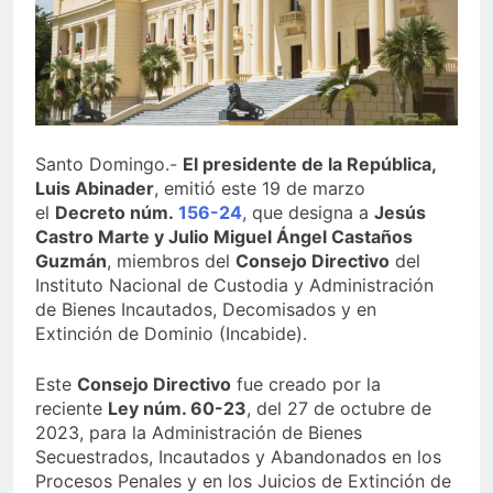
Sector de bancas deportivas
plantea posición sobre
proyecto de Ley General de
5 Días Ago
Juegos de Azar
Santo Domingo.-
El presidente de la República,
Luis Abinader
, emitió este 19 de marzo
el
Decreto núm.
156-24
, que designa a
Jesús
Castro Marte y Julio Miguel Ángel Castaños
Guzmán
, miembros del
Consejo Directivo
del
Instituto Nacional de Custodia y Administración
de Bienes Incautados, Decomisados y en
Extinción de Dominio (Incabide).
Este
Consejo Directivo
fue creado por la
reciente
Ley núm. 60-23
, del 27 de octubre de
2023, para la Administración de Bienes
Secuestrados, Incautados y Abandonados en los
Procesos Penales y en los Juicios de Extinción de