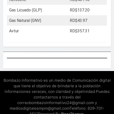
Gas Licuado (GLP)
RD$137.20
Gas Natural (GNV)
RD$43.97
Avtur
RD$357.31
Bombazo Informativo es un medio de Comunicación digital
que tiene el objetivo de brindarle a la población
informaciones veraces, con claridad y objetividad.Puedes
contactarnos a través del
correobombazoinformativo24@gmail.com y
mediosdigitalesmpm@gmail.comTeléfono: 829-701-
4512Powered By
.
BlazeThemes