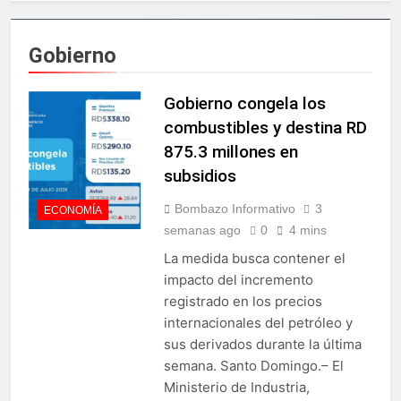
Embajada dominicana en
Francia y Banreservas
lanzan convocatoria para
3 Días Ago
Gobierno
residencias artísticas en
Gobierno da continuidad al
París
proyecto Azua II – Pueblo
Viejo, fortaleciendo el
Gobierno congela los
3 Días Ago
desarrollo agrícola de la
”Hablemos PRM” presentó
combustibles y destina RD
provincia
propuestas para fortalecer
875.3 millones en
el futuro de la organización
3 Días Ago
política
subsidios
RD gana bronce en
baloncesto femenino en
Bombazo Informativo
3
ECONOMÍA
Centroamericanos y del
3 Días Ago
semanas ago
0
4 mins
Caribe 2026
Director de la Caasd
supervisa los trabajos de
La medida busca contener el
construcción del Caoba
impacto del incremento
3 Días Ago
Park
Luchador profesional Carlos
registrado en los precios
“Yankee” Cabrera, denuncia
internacionales del petróleo y
presunta negligencia médica
5 Días Ago
sus derivados durante la última
tras la muerte de su madre
Don Omar anuncia su
semana. Santo Domingo.– El
regreso al Festival
Ministerio de Industria,
Presidente
5 Días Ago