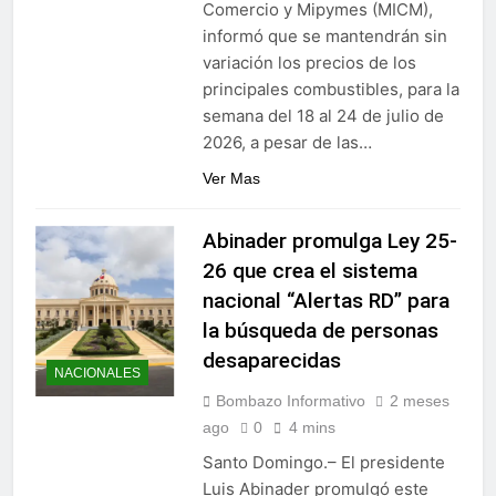
Comercio y Mipymes (MICM),
Alejandro Fernández W.
informó que se mantendrán sin
termina gestión en la
variación los precios de los
Superintendencia de
6 Días Ago
Bancos
principales combustibles, para la
semana del 18 al 24 de julio de
2026, a pesar de las…
Ver Mas
Abinader promulga Ley 25-
26 que crea el sistema
nacional “Alertas RD” para
la búsqueda de personas
desaparecidas
NACIONALES
Bombazo Informativo
2 meses
ago
0
4 mins
Santo Domingo.– El presidente
Luis Abinader promulgó este