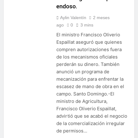
endoso.
Alejandro Fernández W.
termina gestión en la
Superintendencia de
Aylin Valentín
2 meses
6 Días Ago
Bancos
ago
0
3 mins
El ministro Francisco Oliverio
Espaillat aseguró que quienes
compren autorizaciones fuera
de los mecanismos oficiales
perderán su dinero. También
anunció un programa de
mecanización para enfrentar la
escasez de mano de obra en el
campo. Santo Domingo.-El
ministro de Agricultura,
Francisco Oliverio Espaillat,
advirtió que se acabó el negocio
de la comercialización irregular
de permisos…