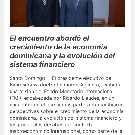
Alejandro Fernández W.
termina gestión en la
Superintendencia de
5 Días Ago
Bancos
El encuentro abordó el
crecimiento de la economía
dominicana y la evolución del
sistema financiero
Santo Domingo. – El presidente ejecutivo de
Banreservas, doctor Leonardo Aguilera, recibió a
una misión del Fondo Monetario Internacional
(FMI), encabezada por Ricardo Llaudes, en un
encuentro en el que ambas partes intercambiaron
perspectivas sobre el crecimiento de la economía
dominicana, la evolución del sistema financiero y
los principales desafíos del contexto
macroeconómico internacional, como parte de la