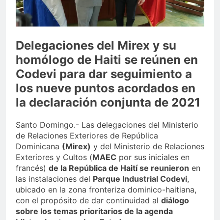
Juegos de Azar
Metro de SD amplía
horario por Juegos
Centroamericanos
4 Días Ago
Delegaciones del Mirex y su
homólogo de Haiti se reúnen en
Codevi para dar seguimiento a
los nueve puntos acordados en
la declaración conjunta de 2021
Santo Domingo.- Las delegaciones del Ministerio
de Relaciones Exteriores de República
Dominicana
(Mirex)
y del Ministerio de Relaciones
Exteriores y Cultos (
MAEC
por sus iniciales en
francés)
de la República de Haití se reunieron
en
las instalaciones del
Parque Industrial Codevi
,
ubicado en la zona fronteriza dominico-haitiana,
con el propósito de dar continuidad al
diálogo
sobre los temas prioritarios de la agenda