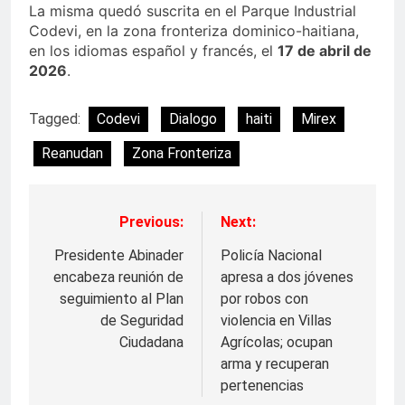
La misma quedó suscrita en el Parque Industrial
Codevi, en la zona fronteriza dominico-haitiana,
en los idiomas español y francés, el
17 de abril de
2026
.
Tagged:
Codevi
Dialogo
haiti
Mirex
Reanudan
Zona Fronteriza
Previous:
Next:
Navegación
de
Presidente Abinader
Policía Nacional
encabeza reunión de
apresa a dos jóvenes
entradas
seguimiento al Plan
por robos con
de Seguridad
violencia en Villas
Ciudadana
Agrícolas; ocupan
arma y recuperan
pertenencias