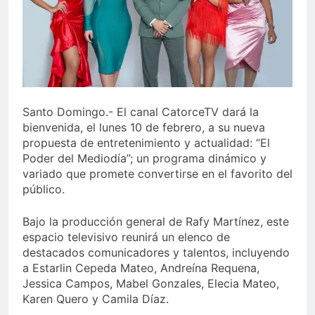
Juegos de Azar
Metro de SD amplía
horario por Juegos
Centroamericanos
4 Días Ago
Santo Domingo.- El canal CatorceTV dará la
bienvenida, el lunes 10 de febrero, a su nueva
propuesta de entretenimiento y actualidad: “El
Poder del Mediodía”; un programa dinámico y
variado que promete convertirse en el favorito del
público.
Bajo la producción general de Rafy Martínez, este
espacio televisivo reunirá un elenco de
destacados comunicadores y talentos, incluyendo
a Estarlin Cepeda Mateo, Andreína Requena,
Jessica Campos, Mabel Gonzales, Elecia Mateo,
Karen Quero y Camila Díaz.