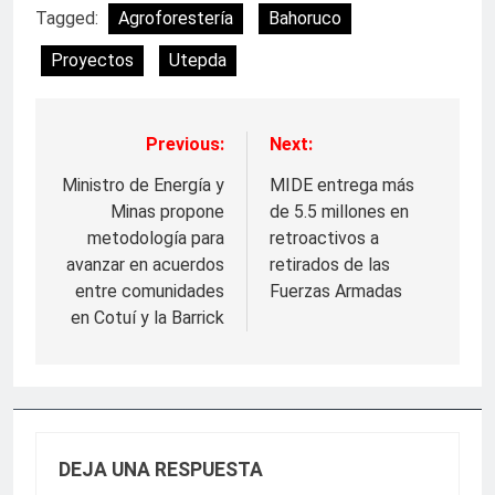
Tagged:
Agroforestería
Bahoruco
Proyectos
Utepda
Previous:
Next:
Navegación
de
Ministro de Energía y
MIDE entrega más
Minas propone
de 5.5 millones en
entradas
metodología para
retroactivos a
avanzar en acuerdos
retirados de las
entre comunidades
Fuerzas Armadas
en Cotuí y la Barrick
DEJA UNA RESPUESTA