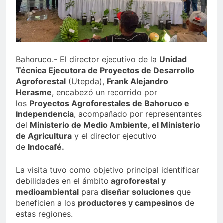
Sector de bancas deportivas
plantea posición sobre
proyecto de Ley General de
3 Días Ago
Juegos de Azar
Bahoruco.- El director ejecutivo de la
Unidad
Técnica Ejecutora de Proyectos de Desarrollo
Agroforestal
(Utepda),
Frank Alejandro
Herasme
, encabezó un recorrido por
los
Proyectos Agroforestales de Bahoruco e
Independencia
, acompañado por representantes
del
Ministerio de Medio Ambiente, el Ministerio
de Agricultura
y el director ejecutivo
de
Indocafé.
La visita tuvo como objetivo principal identificar
debilidades en el ámbito
agroforestal y
medioambiental
para
diseñar soluciones
que
beneficien a los
productores y campesinos
de
estas regiones.