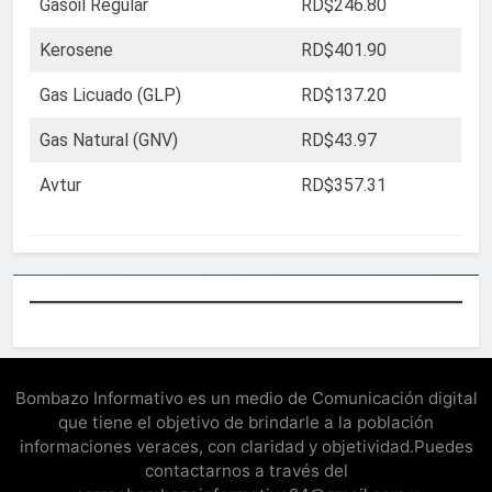
Gasoil Regular
RD$246.80
Kerosene
RD$401.90
Gas Licuado (GLP)
RD$137.20
Gas Natural (GNV)
RD$43.97
Avtur
RD$357.31
Bombazo Informativo es un medio de Comunicación digital
que tiene el objetivo de brindarle a la población
informaciones veraces, con claridad y objetividad.Puedes
contactarnos a través del