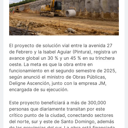
residencias artísticas en
Gobierno da continuidad al
París
proyecto Azua II – Pueblo
Viejo, fortaleciendo el
4 Días Ago
desarrollo agrícola de la
provincia
El proyecto de solución vial entre la avenida 27
de Febrero y la Isabel Aguiar (Pintura), registra un
avance global un 30 % y un 45 % en su trinchera
oeste. La meta es que la obra entre en
funcionamiento en el segundo semestre de 2025,
según anunció el ministro de Obras Públicas,
Deligne Ascención, junto con la empresa JM,
encargada de su ejecución.
Este proyecto beneficiará a más de 300,000
personas que diariamente transitan por este
crítico punto de la ciudad, conectando sectores
del norte, sur y este de Santo Domingo, además
de las provincias del sur. La obra está financiada