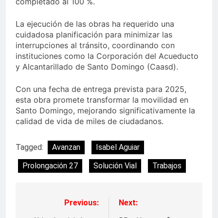
completado al 100 %.
La ejecución de las obras ha requerido una
cuidadosa planificación para minimizar las
interrupciones al tránsito, coordinando con
instituciones como la Corporación del Acueducto
y Alcantarillado de Santo Domingo (Caasd).
Con una fecha de entrega prevista para 2025,
esta obra promete transformar la movilidad en
Santo Domingo, mejorando significativamente la
calidad de vida de miles de ciudadanos.
Tagged:
Avanzan
Isabel Aguiar
Prolongación 27
Solución Vial
Trabajos
Previous:
Next:
Navegación