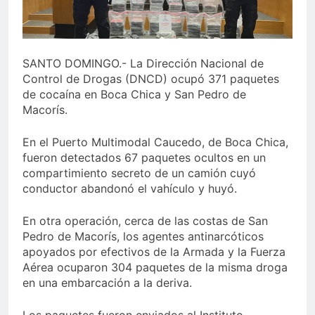
Juegos de Azar
Metro de SD amplía
horario por Juegos
Centroamericanos
5 Días Ago
SANTO DOMINGO.- La Dirección Nacional de
Control de Drogas (DNCD) ocupó 371 paquetes
de cocaína en Boca Chica y San Pedro de
Macorís.
En el Puerto Multimodal Caucedo, de Boca Chica,
fueron detectados 67 paquetes ocultos en un
compartimiento secreto de un camión cuyó
conductor abandonó el vahículo y huyó.
En otra operación, cerca de las costas de San
Pedro de Macorís, los agentes antinarcóticos
apoyados por efectivos de la Armada y la Fuerza
Aérea ocuparon 304 paquetes de la misma droga
en una embarcación a la deriva.
Los paquetes fueron enviados al Instituto