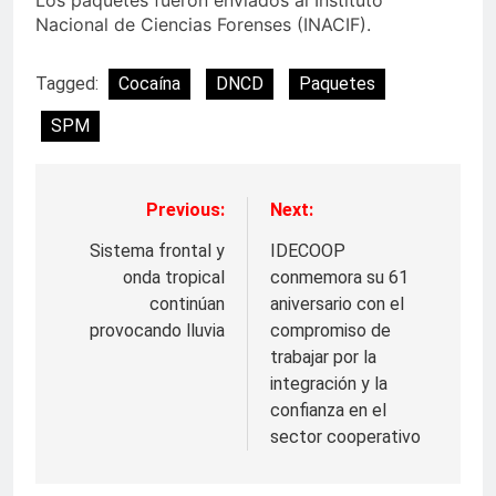
Nacional de Ciencias Forenses (INACIF).
Tagged:
Cocaína
DNCD
Paquetes
SPM
Previous:
Next:
Navegación
de
Sistema frontal y
IDECOOP
onda tropical
conmemora su 61
entradas
continúan
aniversario con el
provocando lluvia
compromiso de
trabajar por la
integración y la
confianza en el
sector cooperativo