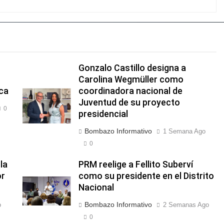
Gonzalo Castillo designa a
Carolina Wegmüller como
ica
coordinadora nacional de
Juventud de su proyecto
0
presidencial
Bombazo Informativo
1 Semana Ago
0
la
PRM reelige a Fellito Suberví
or
como su presidente en el Distrito
Nacional
Bombazo Informativo
o
2 Semanas Ago
0