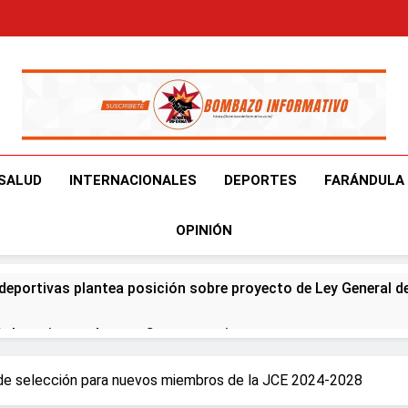
Bombazo Informativ
En El Bombazo Informativo Tenemos El Objetivo De Brindart
SALUD
INTERNACIONALES
DEPORTES
FARÁNDULA
OPINIÓN
deportivas plantea posición sobre proyecto de Ley General d
ía horario por Juegos Centroamericanos
na en Francia y Banreservas lanzan convocatoria para reside
 de selección para nuevos miembros de la JCE 2024-2028