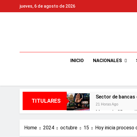
Skip
jueves, 6 de agosto de 2026
to
content
NACIONALES
INICIO
Sector de bancas 
TITULARES
21 Horas Ago
Metro de SD ampl
3 Días Ago
Embajada dominica
Home
2024
octubre
15
Hoy inicia proceso
3 Días Ago