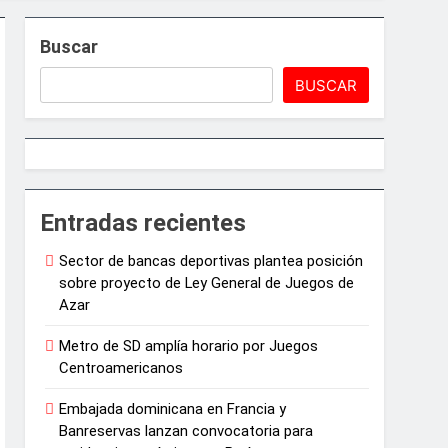
arrollo agrícola de la provincia
Buscar
ón política
BUSCAR
6
médica tras la muerte de su madre
Entradas recientes
Sector de bancas deportivas plantea posición
sobre proyecto de Ley General de Juegos de
Azar
Metro de SD amplía horario por Juegos
Centroamericanos
Embajada dominicana en Francia y
Banreservas lanzan convocatoria para