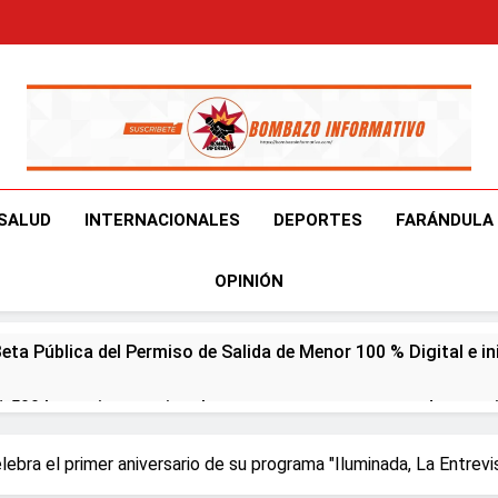
Bombazo Informativ
En El Bombazo Informativo Tenemos El Objetivo De Brindart
SALUD
INTERNACIONALES
DEPORTES
FARÁNDULA
OPINIÓN
ta Pública del Permiso de Salida de Menor 100 % Digital e inici
1,500 becas internacionales para cursar programas de espec
tranjero
ebra el primer aniversario de su programa "Iluminada, La Entrevi
olla en Santiago la sexta jornada sobre Prevención de Lavad