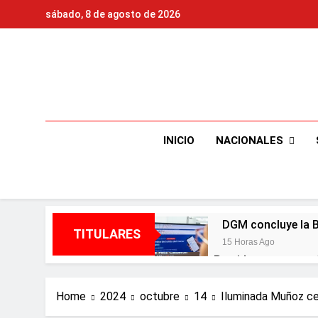
Skip
sábado, 8 de agosto de 2026
to
content
NACIONALES
INICIO
DGM concluye la Be
TITULARES
15 Horas Ago
Presidente entrega 
universidades del ex
15 Horas Ago
Home
2024
octubre
14
Iluminada Muñoz cel
Star Sport desarr