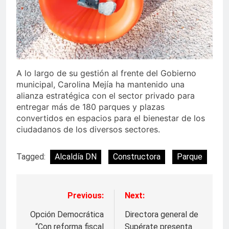
A lo largo de su gestión al frente del Gobierno
municipal, Carolina Mejía ha mantenido una
alianza estratégica con el sector privado para
entregar más de 180 parques y plazas
convertidos en espacios para el bienestar de los
ciudadanos de los diversos sectores.
Tagged:
Alcaldía DN
Constructora
Parque
Previous:
Next:
Navegación
de
Opción Democrática
Directora general de
“Con reforma fiscal
Supérate presenta