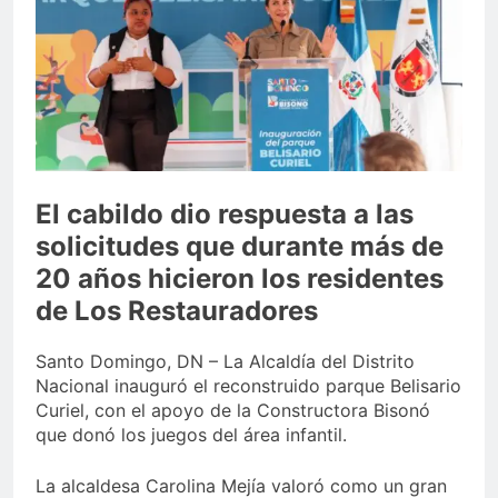
Sector de bancas deportivas
plantea posición sobre
proyecto de Ley General de
3 Días Ago
Juegos de Azar
El cabildo dio respuesta a las
solicitudes que durante más de
20 años hicieron los residentes
de Los Restauradores
Santo Domingo, DN – La Alcaldía del Distrito
Nacional inauguró el reconstruido parque Belisario
Curiel, con el apoyo de la Constructora Bisonó
que donó los juegos del área infantil.
La alcaldesa Carolina Mejía valoró como un gran