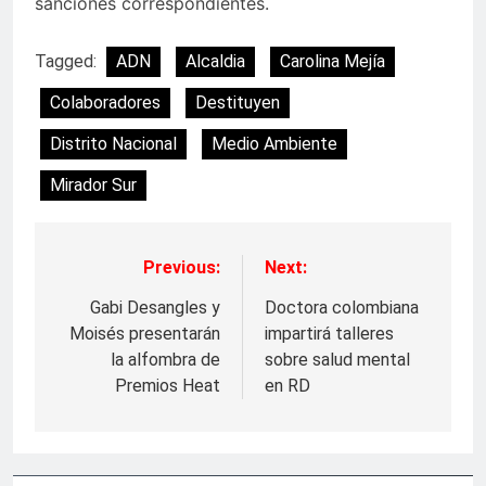
sanciones correspondientes.
Tagged:
ADN
Alcaldia
Carolina Mejía
Colaboradores
Destituyen
Distrito Nacional
Medio Ambiente
Mirador Sur
Previous:
Next:
Navegación
de
Gabi Desangles y
Doctora colombiana
Moisés presentarán
impartirá talleres
entradas
la alfombra de
sobre salud mental
Premios Heat
en RD