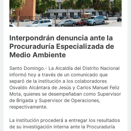
Juegos de Azar
Metro de SD amplía
horario por Juegos
Centroamericanos
5 Días Ago
Interpondrán denuncia ante la
Procuraduría Especializada de
Medio Ambiente
Santo Domingo.- La Alcaldía del Distrito Nacional
informó hoy a través de un comunicado que
separó de la institución a los colaboradores
Osvaldo Alcántara de Jesús y Carlos Manuel Feliz
Mota, quienes se desempeñaban como Supervisor
de Brigada y Supervisor de Operaciones,
respectivamente.
La institución procederá a entregar los resultados
de su investigación interna ante la Procuraduría