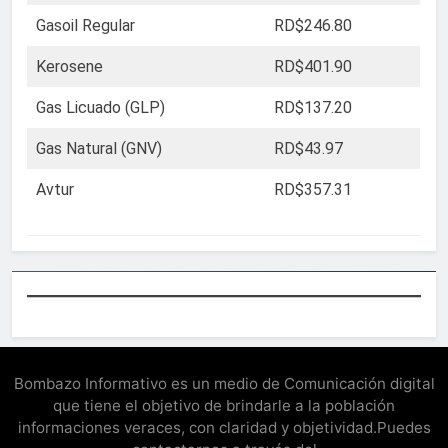
Gasoil Regular
RD$246.80
Kerosene
RD$401.90
Gas Licuado (GLP)
RD$137.20
Gas Natural (GNV)
RD$43.97
Avtur
RD$357.31
Bombazo Informativo es un medio de Comunicación digital
que tiene el objetivo de brindarle a la población
informaciones veraces, con claridad y objetividad.Puedes