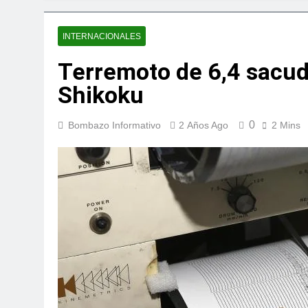
universidades del ex
2 Días Ago
Star Sport desarr
INTERNACIONALES
3 Días Ago
Terremoto de 6,4 sacudi
Presidente Abinad
Shikoku
3 Días Ago
Irán condiciona r
3 Días Ago
0
Bombazo Informativo
2 Años Ago
2 Mins
Agricultura impu
3 Días Ago
Confirman prisión
3 Días Ago
Marileidy Paulino 
3 Días Ago
Sector de bancas 
4 Días Ago