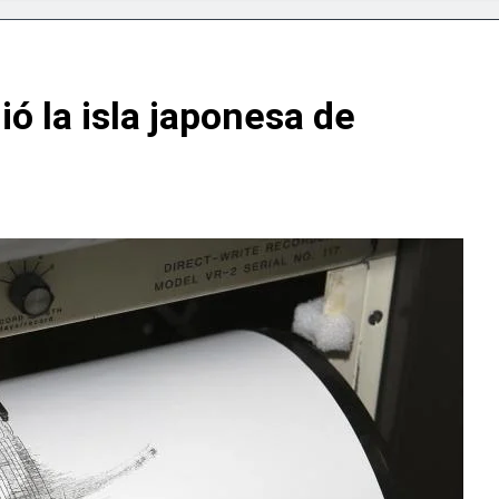
tranjero
olla en Santiago la sexta jornada sobre Prevención de Lavad
ó la isla japonesa de
er participa en primer Foro Meta RD 2036 con miras a impuls
eapertura de Ormuz al fin de amenazas EU
lsará la mecanización del campo con el programa PRONAMEC
 a Santiago Hazim y otros seis implicados en caso SeNaSa
conquista el oro en los 400 metros planos
deportivas plantea posición sobre proyecto de Ley General d