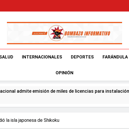
Bombazo Informativ
En El Bombazo Informativo Tenemos El Objetivo De Brindart
SALUD
INTERNACIONALES
DEPORTES
FARÁNDULA
OPINIÓN
cional admite emisión de miles de licencias para instalació
ta Pública del Permiso de Salida de Menor 100 % Digital e inici
ó la isla japonesa de Shikoku
1,500 becas internacionales para cursar programas de espec