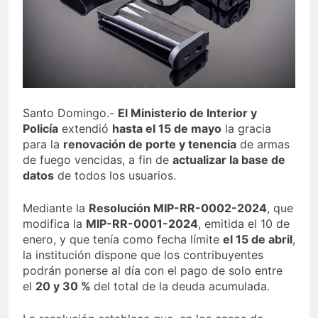
Sector de bancas deportivas
plantea posición sobre
proyecto de Ley General de
3 Días Ago
Juegos de Azar
Santo Domingo.-
El Ministerio de Interior y
Policía
extendió
hasta el 15 de mayo
la gracia
para la
renovación de porte y tenencia
de armas
de fuego vencidas, a fin de
actualizar la base de
datos
de todos los usuarios.
Mediante la
Resolución MIP-RR-0002-2024
, que
modifica la
MIP-RR-0001-2024
, emitida el 10 de
enero, y que tenía como fecha límite
el 15 de abril
,
la institución dispone que los contribuyentes
podrán ponerse al día con el pago de solo entre
el
20 y 30 %
del total de la deuda acumulada.