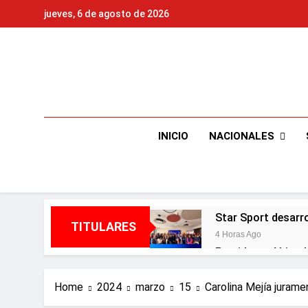
Skip
jueves, 6 de agosto de 2026
to
content
NACIONALES
INICIO
Star Sport desarr
TITULARES
4 Horas Ago
Presidente Abinad
4 Horas Ago
Irán condiciona r
Home
2024
marzo
15
Carolina Mejía juram
4 Horas Ago