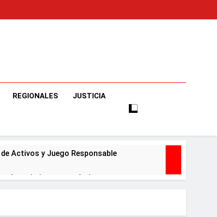
o
e Informaciones Veraces, Con Claridad Y Objetividad.
REGIONALES
JUSTICIA
o de Activos y Juego Responsable
ar el crecimiento económico