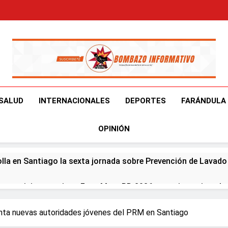
Bombazo Informativ
En El Bombazo Informativo Tenemos El Objetivo De Brindart
SALUD
INTERNACIONALES
DEPORTES
FARÁNDULA
OPINIÓN
olla en Santiago la sexta jornada sobre Prevención de Lavad
er participa en primer Foro Meta RD 2036 con miras a impuls
eapertura de Ormuz al fin de amenazas EU
enta nuevas autoridades jóvenes del PRM en Santiago