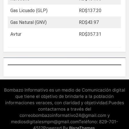
Gas Licuado (GLP)
RD$137.20
Gas Natural (GNV)
RD$43.97
Avtur
RD$357.31
Bombazo Informativo es un medio de Comunicación digital
que tiene el objetivo de brindarle a la población
informaciones veraces, con claridad y objetividad.Puedes
contactarnos a través del
correobombazoinformativo24@gmail.com y
mediosdigitalesmpm@gmail.comTeléfono: 829-701-
4512Powered By
.
BlazeThemes