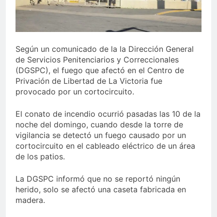
Sector de bancas deportivas
plantea posición sobre
proyecto de Ley General de
3 Días Ago
Juegos de Azar
Según un comunicado de la la Dirección General
de Servicios Penitenciarios y Correccionales
(DGSPC), el fuego que afectó en el Centro de
Privación de Libertad de La Victoria fue
provocado por un cortocircuito.
El conato de incendio ocurrió pasadas las 10 de la
noche del domingo, cuando desde la torre de
vigilancia se detectó un fuego causado por un
cortocircuito en el cableado eléctrico de un área
de los patios.
La DGSPC informó que no se reportó ningún
herido, solo se afectó una caseta fabricada en
madera.