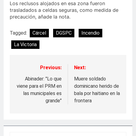
Los reclusos alojados en esa zona fueron
trasladados a celdas seguras, como medida de
precaución, añade la nota.
Tagged:
Cárcel
DGSPC
Incendio
La Victoria
Previous:
Next:
Navegación
de
Abinader: "Lo que
Muere soldado
viene para el PRM en
dominicano herido de
entradas
las municipales es
bala por haitiano en la
grande"
frontera