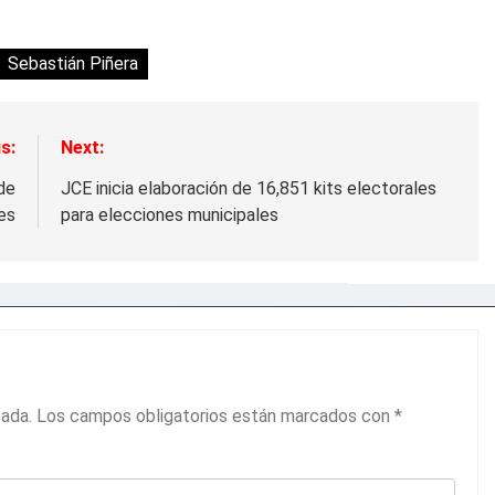
Sebastián Piñera
s:
Next:
 de
JCE inicia elaboración de 16,851 kits electorales
es
para elecciones municipales
cada.
Los campos obligatorios están marcados con
*