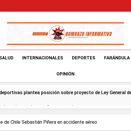
Bombazo Informativ
En El Bombazo Informativo Tenemos El Objetivo De Brindart
SALUD
INTERNACIONALES
DEPORTES
FARÁNDULA
OPINIÓN
deportivas plantea posición sobre proyecto de Ley General d
ía horario por Juegos Centroamericanos
na en Francia y Banreservas lanzan convocatoria para reside
e de Chile Sebastián Piñera en accidente aéreo