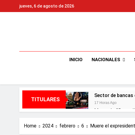
Skip
jueves, 6 de agosto de 2026
to
content
NACIONALES
INICIO
Sector de bancas 
TITULARES
17 Horas Ago
Metro de SD ampl
3 Días Ago
Embajada dominica
Home
2024
febrero
6
Muere el expresident
3 Días Ago