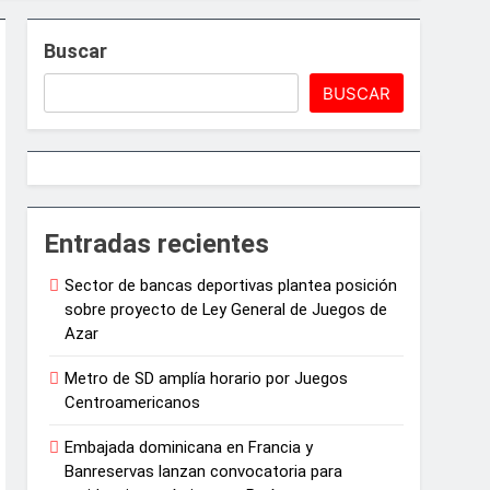
arrollo agrícola de la provincia
Buscar
ón política
BUSCAR
6
médica tras la muerte de su madre
Entradas recientes
Sector de bancas deportivas plantea posición
sobre proyecto de Ley General de Juegos de
Azar
Metro de SD amplía horario por Juegos
Centroamericanos
Embajada dominicana en Francia y
Banreservas lanzan convocatoria para