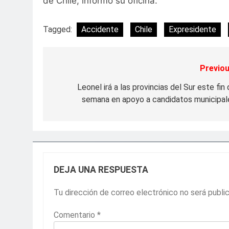
de Chile, informó su oficina.
Tagged:
Accidente
Chile
Expresidente
Previou
Navegación
de
Leonel irá a las provincias del Sur este fin
semana en apoyo a candidatos municipal
entradas
DEJA UNA RESPUESTA
Tu dirección de correo electrónico no será publi
Comentario
*