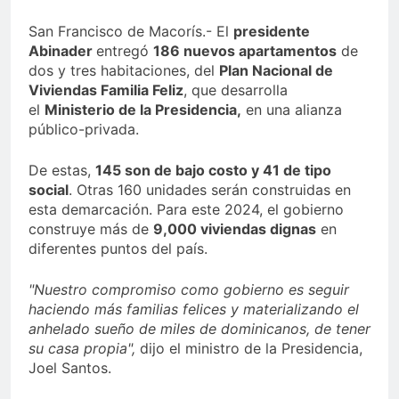
Sector de bancas deportivas
San Francisco de Macorís.- El
presidente
plantea posición sobre
Abinader
entregó
186 nuevos apartamentos
de
proyecto de Ley General de
4 Días Ago
Juegos de Azar
dos y tres habitaciones, del
Plan Nacional de
Viviendas Familia Feliz
, que desarrolla
el
Ministerio de la Presidencia,
en una alianza
público-privada.
De estas,
145 son de bajo costo y 41 de tipo
social
. Otras 160 unidades serán construidas en
esta demarcación. Para este 2024, el gobierno
construye más de
9,000 viviendas dignas
en
diferentes puntos del país.
"Nuestro compromiso como gobierno es seguir
haciendo más familias felices y materializando el
anhelado sueño de miles de dominicanos, de tener
su casa propia",
dijo el ministro de la Presidencia,
Joel Santos.