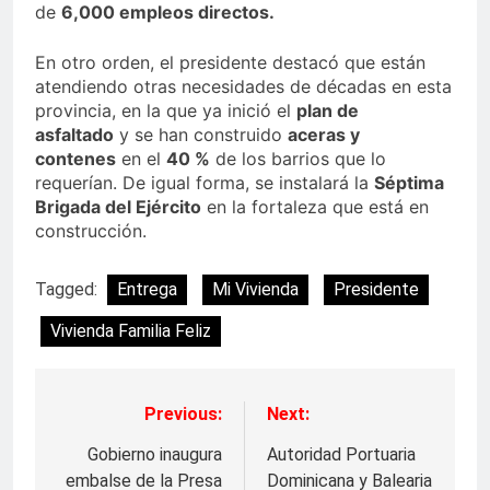
de
6,000 empleos directos.
En otro orden, el presidente destacó que están
atendiendo otras necesidades de décadas en esta
provincia, en la que ya inició el
plan de
asfaltado
y se han construido
aceras y
contenes
en el
40 %
de los barrios que lo
requerían. De igual forma, se instalará la
Séptima
Brigada del Ejército
en la fortaleza que está en
construcción.
Tagged:
Entrega
Mi Vivienda
Presidente
Vivienda Familia Feliz
Previous:
Next:
Navegación
de
Gobierno inaugura
Autoridad Portuaria
embalse de la Presa
Dominicana y Balearia