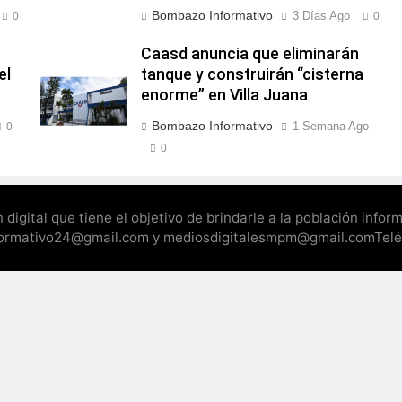
Bombazo Informativo
3 Días Ago
0
0
Caasd anuncia que eliminarán
el
tanque y construirán “cisterna
enorme” en Villa Juana
Bombazo Informativo
1 Semana Ago
0
0
gital que tiene el objetivo de brindarle a la población infor
nformativo24@gmail.com y mediosdigitalesmpm@gmail.comTel