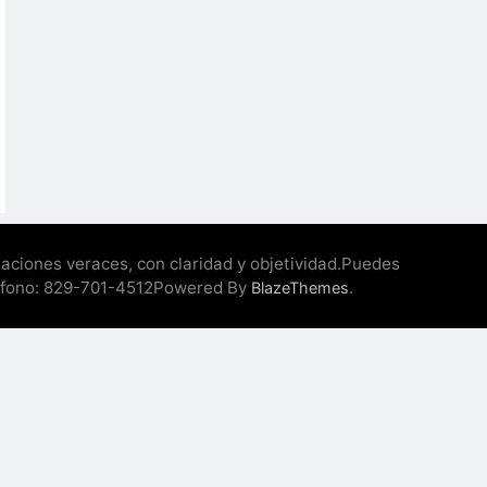
maciones veraces, con claridad y objetividad.Puedes
éfono: 829-701-4512Powered By
.
BlazeThemes