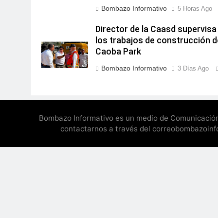
Bombazo Informativo
5 Horas Ago
Director de la Caasd supervisa
los trabajos de construcción d
Caoba Park
Bombazo Informativo
3 Días Ago
Bombazo Informativo es un medio de Comunicación di
contactarnos a través del correobombazoi