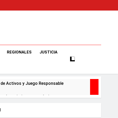
o
e Informaciones Veraces, Con Claridad Y Objetividad.
REGIONALES
JUSTICIA
o de Activos y Juego Responsable
ar el crecimiento económico
l