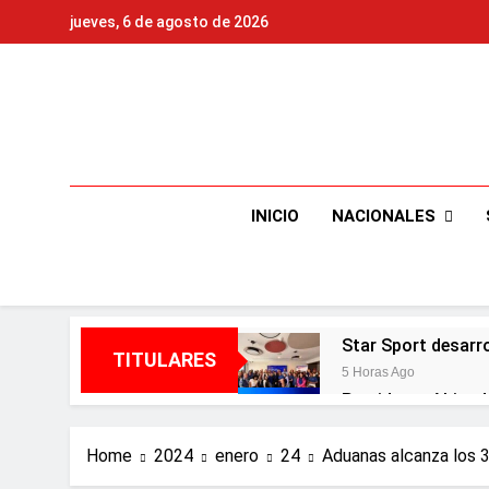
Skip
jueves, 6 de agosto de 2026
to
content
NACIONALES
INICIO
Star Sport desarr
TITULARES
5 Horas Ago
Presidente Abinad
5 Horas Ago
Irán condiciona r
Home
2024
enero
24
Aduanas alcanza los 36
5 Horas Ago