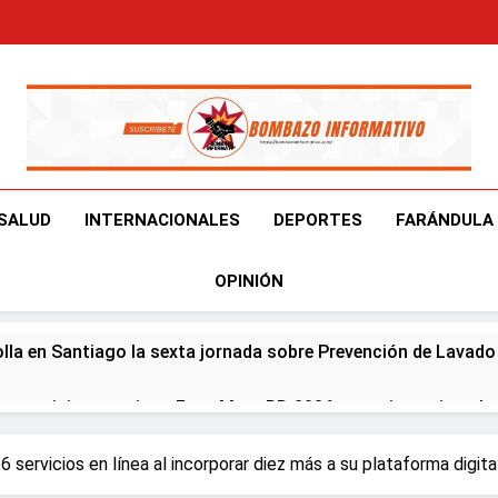
Bombazo Informativ
En El Bombazo Informativo Tenemos El Objetivo De Brindart
SALUD
INTERNACIONALES
DEPORTES
FARÁNDULA
OPINIÓN
olla en Santiago la sexta jornada sobre Prevención de Lavad
er participa en primer Foro Meta RD 2036 con miras a impuls
eapertura de Ormuz al fin de amenazas EU
 servicios en línea al incorporar diez más a su plataforma digita