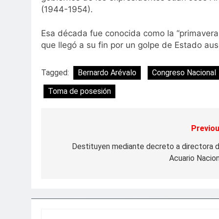
(1944-1954).
Esa década fue conocida como la “primavera 
que llegó a su fin por un golpe de Estado au
Tagged:
Bernardo Arévalo
Congreso Nacional
Toma de posesión
Previou
Navegación
de
Destituyen mediante decreto a directora d
Acuario Nacion
entradas