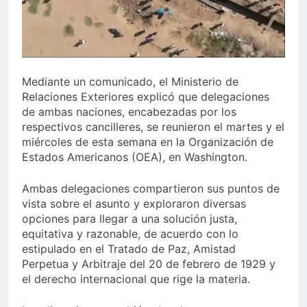
Sector de bancas deportivas
plantea posición sobre
proyecto de Ley General de
3 Días Ago
Juegos de Azar
Mediante un comunicado, el Ministerio de
Relaciones Exteriores explicó que delegaciones
de ambas naciones, encabezadas por los
respectivos cancilleres, se reunieron el martes y el
miércoles de esta semana en la Organización de
Estados Americanos (OEA), en Washington.
Ambas delegaciones compartieron sus puntos de
vista sobre el asunto y exploraron diversas
opciones para llegar a una solución justa,
equitativa y razonable, de acuerdo con lo
estipulado en el Tratado de Paz, Amistad
Perpetua y Arbitraje del 20 de febrero de 1929 y
el derecho internacional que rige la materia.