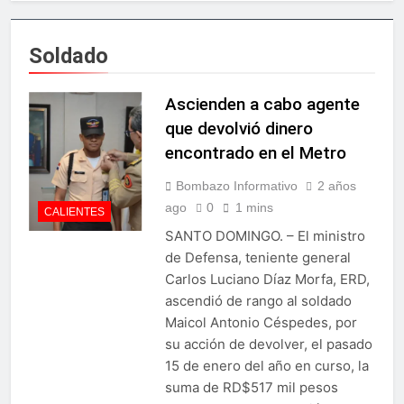
Presidente entrega 1,500
oficial
becas internacionales para
cursar programas de
1 Día Ago
Soldado
especialización, maestrías y
Star Sport desarrolla en
doctorados en universidades
Santiago la sexta jornada
del extranjero
sobre Prevención de Lavado
Ascienden a cabo agente
2 Días Ago
de Activos y Juego
Presidente Abinader
que devolvió dinero
Responsable
participa en primer Foro
encontrado en el Metro
Meta RD 2036 con miras a
2 Días Ago
impulsar el crecimiento
Irán condiciona reapertura
Bombazo Informativo
2 años
económico
de Ormuz al fin de
ago
0
1 mins
CALIENTES
amenazas EU
2 Días Ago
SANTO DOMINGO. – El ministro
Agricultura impulsará la
de Defensa, teniente general
mecanización del campo
con el programa
Carlos Luciano Díaz Morfa, ERD,
2 Días Ago
PRONAMEC
ascendió de rango al soldado
Confirman prisión a
Santiago Hazim y otros
Maicol Antonio Céspedes, por
seis implicados en caso
2 Días Ago
su acción de devolver, el pasado
SeNaSa
Marileidy Paulino
15 de enero del año en curso, la
conquista el oro en los 400
suma de RD$517 mil pesos
metros planos
2 Días Ago