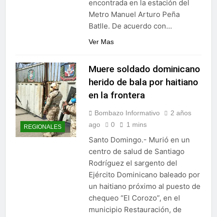
encontrada en la estación del
Sector de bancas deportivas
Metro Manuel Arturo Peña
plantea posición sobre
Batlle. De acuerdo con…
proyecto de Ley General de
3 Días Ago
Juegos de Azar
Ver Mas
Muere soldado dominicano
herido de bala por haitiano
en la frontera
Bombazo Informativo
2 años
ago
0
1 mins
REGIONALES
Santo Domingo.- Murió en un
centro de salud de Santiago
Rodríguez el sargento del
Ejército Dominicano baleado por
un haitiano próximo al puesto de
chequeo “El Corozo”, en el
municipio Restauración, de