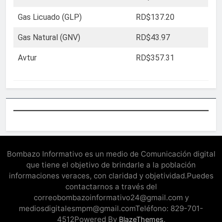
Gas Licuado (GLP)
RD$137.20
Gas Natural (GNV)
RD$43.97
Avtur
RD$357.31
Bombazo Informativo es un medio de Comunicación digital
que tiene el objetivo de brindarle a la población
informaciones veraces, con claridad y objetividad.Puedes
contactarnos a través del
correobombazoinformativo24@gmail.com y
mediosdigitalesmpm@gmail.comTeléfono: 829-701-
4512Powered By
.
BlazeThemes