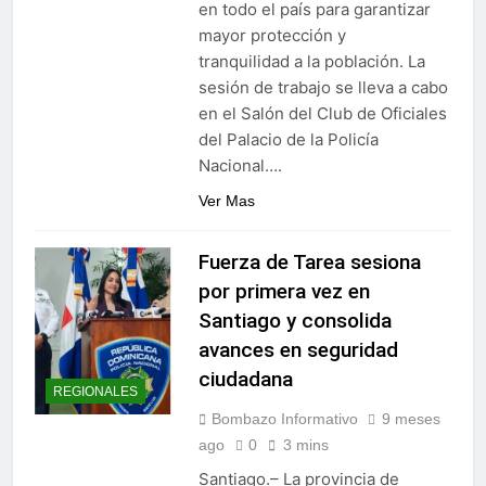
en todo el país para garantizar
Alejandro Fernández W.
mayor protección y
termina gestión en la
tranquilidad a la población. La
Superintendencia de
6 Días Ago
Bancos
sesión de trabajo se lleva a cabo
en el Salón del Club de Oficiales
del Palacio de la Policía
Nacional….
Ver Mas
Fuerza de Tarea sesiona
por primera vez en
Santiago y consolida
avances en seguridad
ciudadana
REGIONALES
Bombazo Informativo
9 meses
ago
0
3 mins
Santiago.– La provincia de