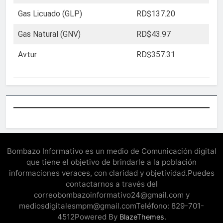
Gas Licuado (GLP)
RD$137.20
Gas Natural (GNV)
RD$43.97
Avtur
RD$357.31
Bombazo Informativo es un medio de Comunicación digital
que tiene el objetivo de brindarle a la población
informaciones veraces, con claridad y objetividad.Puedes
contactarnos a través del
correobombazoinformativo24@gmail.com y
mediosdigitalesmpm@gmail.comTeléfono: 829-701-
4512Powered By
.
BlazeThemes