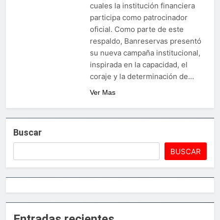
cuales la institución financiera
Sector de bancas deportivas
participa como patrocinador
plantea posición sobre
proyecto de Ley General de
oficial. Como parte de este
5 Días Ago
Juegos de Azar
respaldo, Banreservas presentó
su nueva campaña institucional,
inspirada en la capacidad, el
coraje y la determinación de…
Ver Mas
Buscar
BUSCAR
Entradas recientes