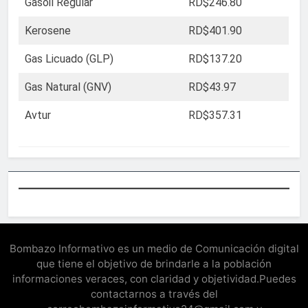
Gasoil Regular
RD$246.80
Kerosene
RD$401.90
Gas Licuado (GLP)
RD$137.20
Gas Natural (GNV)
RD$43.97
Avtur
RD$357.31
Bombazo Informativo es un medio de Comunicación digital
que tiene el objetivo de brindarle a la población
informaciones veraces, con claridad y objetividad.Puedes
contactarnos a través del